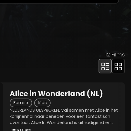
afspelen
12
Films
Alice in Wonderland (NL)
Familie
Kids
NEDERLANDS GESPROKEN. Val samen met Alice in het
konijnenhol naar beneden voor een fantastisch
avontuur. Alice In Wonderland is uitnodigend en
magisch, en geeft een verbeeldingsvolle nieuwe
Lees meer