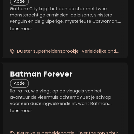
Actie
Gotham City krijgt het aan de stok met twee
monsterachtige criminelen: de bizarre, sinistere
Penguin en de gluiperige, mysterieuze Catwoman.
Kan Batman twee vijanden van dit kaliber wel
Lees meer
tegelijk aan? Temeer daar de ene politieke
ambities heeft en...
Duister superheldensprookje
Verleidelijke antihelden
Batman Forever
Actie
Ra-ra-ra, wie vliegt op de vleugels van het
avontuur de vleermuis achterna? Zet je schrap
voor een duizelingwekkende rit, want Batman,
Two-Face, The Riddler, Dr. Chase Meridian) en
Lees meer
Robin schitteren in deze derde Batman-film. Gesp
jezelf vast in de...
Kleurrijke superheldenactie
Over the top schurken
Ne