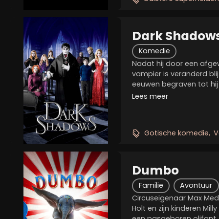
Dark Shadow
Komedie
Nadat hij door een afge
vampier is veranderd bli
eeuwen begraven tot hij h
veranderde wereld van 1
Lees meer
naar zijn ooit zo statige 
Gotische komedie
V
Dumbo
Familie
Avontuur
Circuseigenaar Max Medi
Holt en zijn kinderen Mil
een pasgeboren olifant,