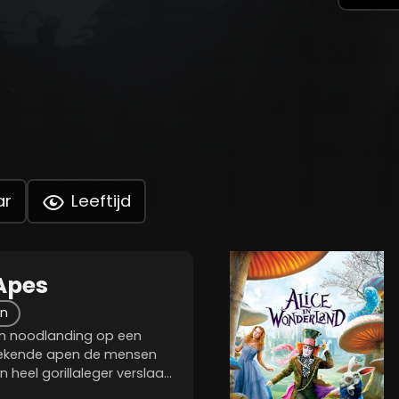
ar
Leeftijd
 Apes
on
n noodlanding op een
rekende apen de mensen
n heel gorillaleger verslaan
reiken waarin zich de