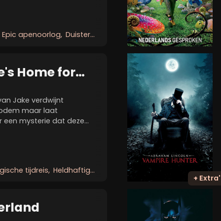
het verleden van de
Epic apenoorlog
Duister sciencefictionavontuur
e's Home for
dren
van Jake verdwijnt
bodem maar laat
r een mysterie dat deze
. Dankzij de aanwijzingen
che plek: mevrouw
...
ische tijdreis
Heldhaftige buitenstaanders
+ Extra'
erland