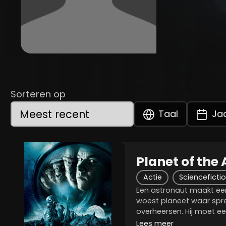
Sorteren op
Taal
Ja
Planet of the
Actie
Scienceficti
Een astronaut maakt ee
woest planeet waar sp
overheersen. Hij moet ee
en een tempel zien te be
Lees meer