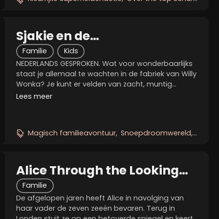
Sjakie en de
Chocoladefabriek
Familie
Kids
NEDERLANDS GESPROKEN. Wat voor wonderbaarlijks
staat je allemaal te wachten in de fabriek van Willy
Wonka? Je kunt er velden van zacht, muntig
suikergras verkennen in de Chocoladekamer...
Lees meer
langs de Chocoladerivier varen in een boot van
roze...
Magisch familieavontuur
Snoepdroomwereld
Satiri
Alice Through the Looking
Glass
Familie
De afgelopen jaren heeft Alice in navolging van
haar vader de zeven zeeën bevaren. Terug in
Londen stuit ze op een betoverde spiegel en keert