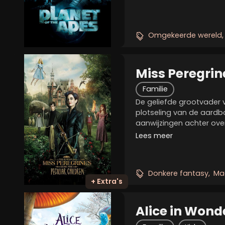
geheimen bevinden van 
mensheid en de...
Omgekeerde wereld
Miss Peregrin
Peculiar Chil
Familie
De geliefde grootvader 
plotseling van de aard
aanwijzingen achter ove
wereld en tijd overstijgt
Lees meer
ontdekt Jake een magis
Peregrine's weeshuis voor
Donkere fantasy
Mag
+ Extra's
Alice in Wond