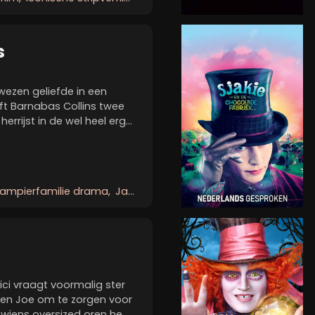
s
wezen geliefde in een
jft Barnabas Collins twee
errijst in de wel heel erg
972. Wanneer hij terugkeert
huis ontmoet hij de...
ampierfamilie drama
Jaren 70 horror spoof
ci vraagt voormalig ster
ly en Joe om te zorgen voor
 wiens oversized oren hem