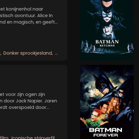
et konijnenhol naar
tisch avontuur. Alice In
nd en magisch, en geeft
ieuwe draai aan een van
 aller tijden. Alice, nu 19
r
Donker sprookjesland
Visueel spektakel
t voor zijn ogen zijn
 door Jack Napier. Jaren
ordt overspoeld door
nieuwe held op genaamd
ig bij z'n kladden en
film
Iconische stripverfilming
Stijlvolle misdaadstrijd