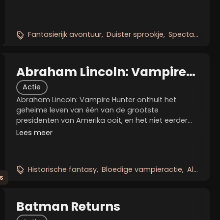
draai aan een van de meest geliefde verhalen
aller...
Fantasierijk avontuur
Duister sprookje
Spectaculaire beelden
Abraham Lincoln: Vampire
Hunter
Actie
Abraham Lincoln: Vampire Hunter onthult het
geheime leven van één van de grootste
presidenten van Amerika ooit, en het niet eerder
vertelde verhaal dat vorm gaf aan een hele natie.
Lees meer
Visionair filmmakers Tim Burton en Timur
Bekmambetov geven een...
Historische fantasy
Bloedige vampieractie
Alternatieve geschiedenis
s
Batman Returns