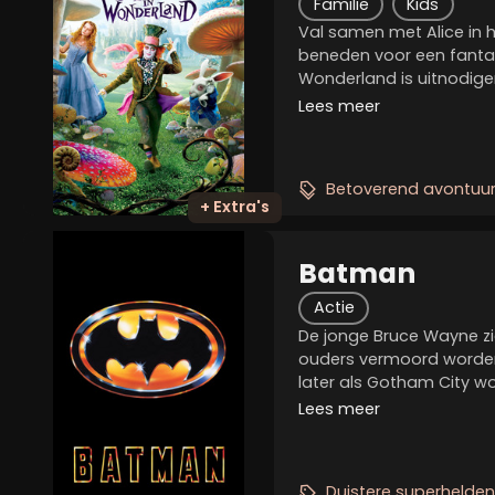
Familie
Kids
Val samen met Alice in h
beneden voor een fantas
Wonderland is uitnodige
een verbeeldingsvolle n
Lees meer
de meest geliefde verhalen
jaar...
Betoverend avontuu
+ Extra's
Batman
Actie
De jonge Bruce Wayne zie
ouders vermoord worden
later als Gotham City w
misdaad staat er een 
Lees meer
Batman. Deze pakt het tu
probeert een halt...
Duistere superhelden