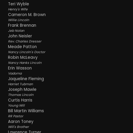
Teri Wyble
Henry's Wife
Cameron M. Brown
Willie Lincoln
Frank Brennan
Jeb Nolan
John Neisler
Rev. Charles Dresser
Meade Patton
Nancy Lincoln's Doctor
Robin McLeavy
Nancy Hanks Lincoln
Erin Wasson
Vadoma
Jaqueline Fleming
Harriet Tubman
Joseph Mawle
Thomas Lincoln
Curtis Harris
Young Will
Bill Martin Williams
RR Pastor
Aaron Toney
Will's Brother
Lawrence Turner