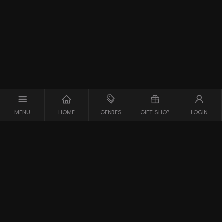
MENU
HOME
GENRES
GIFT SHOP
LOGIN
Support
Contact
Vraag en Antwoord
Systeemcheck
Privacy Policy
Algemene Voorwaarden
Blijf op de hoogte van de nieuwste films