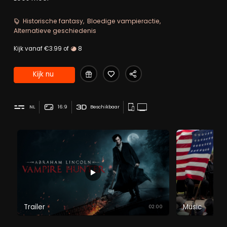
aan de bloeddorstige legende van de ondoden, met
Abraham Lincoln als de grooste vampierjager uit de
Historische fantasy
Bloedige vampieractie
geschiedenis.
Alternatieve geschiedenis
Kijk vanaf €3.99 of
8
Kijk nu
NL
16:9
Beschikbaar
Trailer
Music
02:00