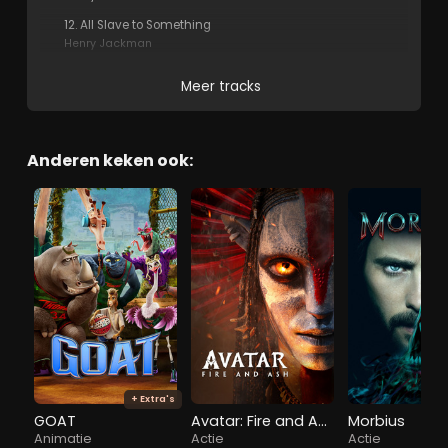
12. All Slave to Something
Henry Jackman
Meer tracks
Anderen keken ook:
+ Extra's
GOAT
Avatar: Fire and Ash
Morbius
Animatie
Actie
Actie