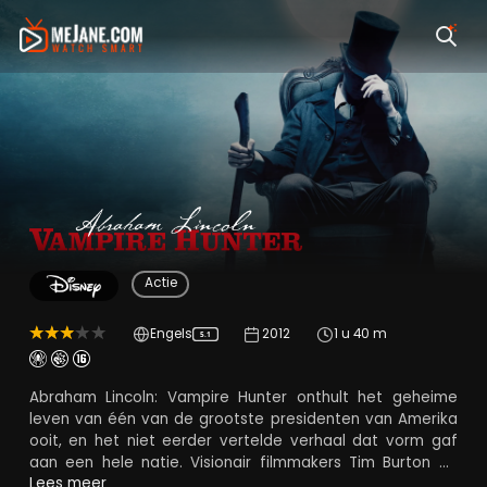
Abraham Lincoln: V
Actie
Engels
2012
1 u 40 m
5.1
Abraham Lincoln: Vampire Hunter onthult het geheime
leven van één van de grootste presidenten van Amerika
ooit, en het niet eerder vertelde verhaal dat vorm gaf
aan een hele natie. Visionair filmmakers Tim Burton en
Timur Bekmambetov geven een fris en duister gezicht
Lees meer