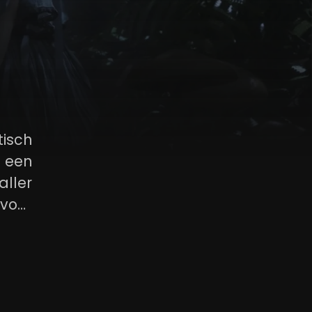
isch
 een
ller
 voor
 Dit
 hebt