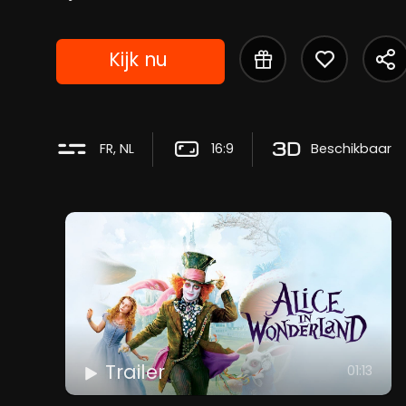
Kijk nu
FR, NL
16:9
Beschikbaar
Trailer
01:13