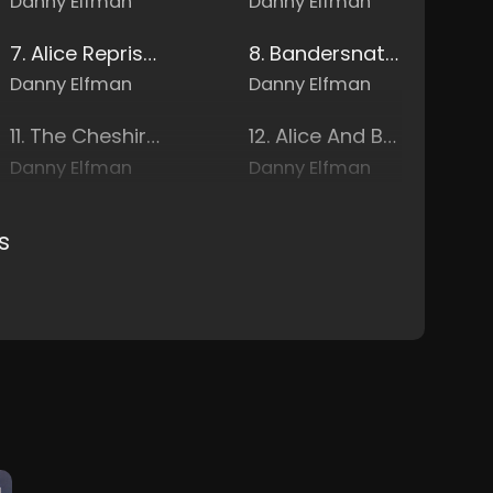
Danny Elfman
Danny Elfman
7. Alice Reprise #1
8. Bandersnatched
Danny Elfman
Danny Elfman
11. The Cheshire Cat
12. Alice And Bayard's Journey
Danny Elfman
Danny Elfman
s