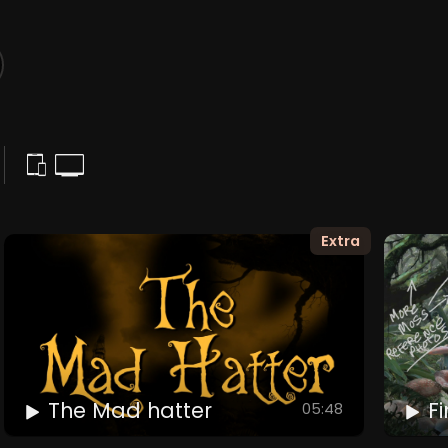
Extra
The Mad hatter
Fi
05:48