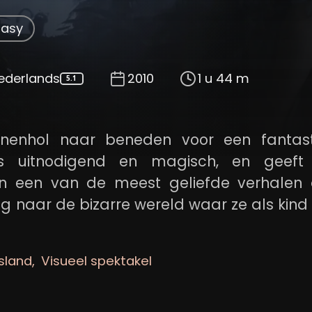
tasy
ederlands
2010
1 u 44 m
5.1
jnenhol naar beneden voor een fantast
is uitnodigend en magisch, en geeft
an een van de meest geliefde verhalen a
erug naar de bizarre wereld waar ze als kind
om te achterhalen wat haar ware lot is.
tasie te boven gaat en zoals je nog nooit
sland
Visueel spektakel