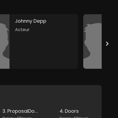
Johnny Depp
H
Acteur
A
3. ProposalDown the Hole
4. Doors