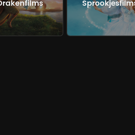
Drakenfilms
Sprookjesfilm
Blijf op de