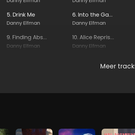
Danny Elfman
Danny Elfman
5. Drink Me
6. Into the Garden
Danny Elfman
Danny Elfman
9. Finding Absolem
10. Alice Reprise #2
Danny Elfman
Danny Elfman
Meer track