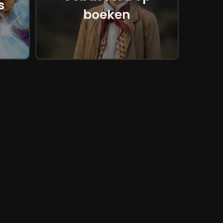
s
boeken
 hoogte van de nieuwste films