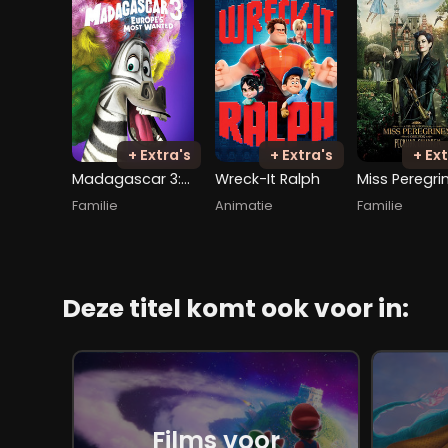
+ Extra's
+ Extra's
+ Ext
Madagascar 3: Europe's Most Wanted
Wreck-It Ralph
Familie
Animatie
Familie
Deze titel komt ook voor in:
Films voor