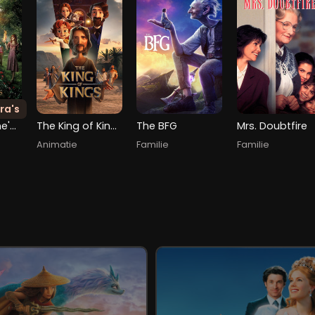
ra's
Miss Peregrine's Home for Peculiar Children
The King of Kings
The BFG
Mrs. Doubtfire
Animatie
Familie
Familie