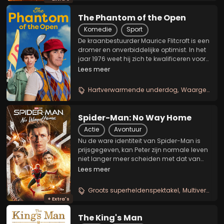
The Phantom of the Open
Komedie
Sport
De kraanbestuurder Maurice Flitcroft is een
dromer en onverbiddelijke optimist. In het
jaar 1976 weet hij zich te kwalificeren voor
het Britse golfkampioenschap, ondanks
Lees meer
dat hij nooit eerder een balletje heeft
geslagen. Met volle moed en...
Hartverwarmende underdog
Waargebeurde golfkomedie
Spider-Man: No Way Home
Actie
Avontuur
Nu de ware identiteit van Spider-Man is
prijsgegeven, kan Peter zijn normale leven
niet langer meer scheiden met dat van
zijn rol als superheld. Hij schakelt
Lees meer
vervolgens de hulp van Dr. Strange in om
dit alles ongedaan te maken. Dit brengt
Groots superheldenspektakel
Multiversum avontuur
echter...
+ Extra's
The King's Man