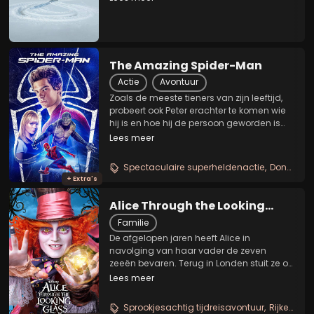
ophalen. Ze worden bijgestaan door hun
vader en de tot weduwnaar geworden
echtgenoot. Samen...
The Amazing Spider-Man
Actie
Avontuur
Zoals de meeste tieners van zijn leeftijd,
probeert ook Peter erachter te komen wie
hij is en hoe hij de persoon geworden is
die hij vandaag de dag is. In zijn
Lees meer
zoektocht hiernaar, ontdekt hij tussen alle
puzzelstukjes uit het verleden een
Spectaculaire superheldenactie
Donkere origin story
geheim...
+ Extra's
Alice Through the Looking
Glass
Familie
De afgelopen jaren heeft Alice in
navolging van haar vader de zeven
zeeën bevaren. Terug in Londen stuit ze op
een betoverde spiegel en keert ze terug
Lees meer
naar haar vrienden in Wonderland. In die
magische wereld komt ze erachter dat de
Sprookjesachtig tijdreisavontuur
Rijke fantasywereld
Hoedenmaker...