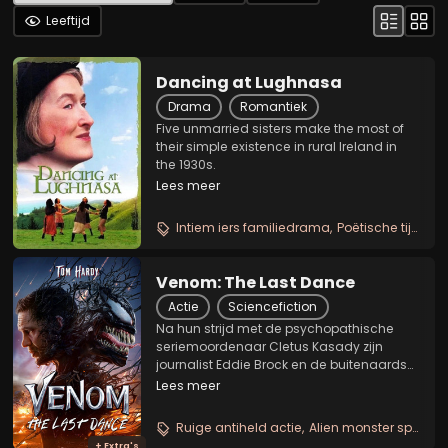
Leeftijd
Dancing at Lughnasa
Drama
Romantiek
Five unmarried sisters make the most of
their simple existence in rural Ireland in
the 1930s.
Lees meer
Intiem iers familiedrama
Poëtische tijdloze sfeer
Venom: The Last Dance
Actie
Sciencefiction
Na hun strijd met de psychopathische
seriemoordenaar Cletus Kasady zijn
journalist Eddie Brock en de buitenaardse
Venom voortvluchtigen. Ze worden
Lees meer
opgejaagd door zowel de aardse
overheid als door de thuiswereld van
Ruige antiheld actie
Alien monster spektakel
Venom. Op de vlucht wordt het...
+ Extra's