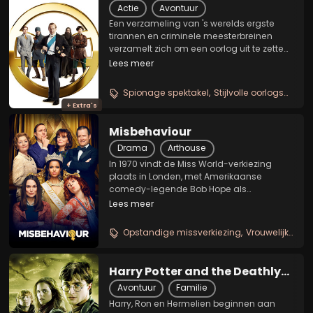
Actie
Avontuur
Een verzameling van 's werelds ergste
tirannen en criminele meesterbreinen
verzamelt zich om een oorlog uit te zetten
die miljoenen zal vernietigen. De hoop is
Lees meer
gevestigd op één man die tegen de tijd
zal moeten racen om ze te stoppen. Het
Spionage spektakel
Stijlvolle oorlogsactie
leidt tot...
+ Extra's
Misbehaviour
Drama
Arthouse
In 1970 vindt de Miss World-verkiezing
plaats in Londen, met Amerikaanse
comedy-legende Bob Hope als
presentator. De show is in die tijd met
Lees meer
meer dan 100 miljoen kijkers het best
bekeken tvprogramma ter wereld. De dan
Opstandige missverkiezing
Vrouwelijke strijdlust
net opgerichte Womens...
Harry Potter and the Deathly
Hallows - Part 1
Avontuur
Familie
Harry, Ron en Hermelien beginnen aan