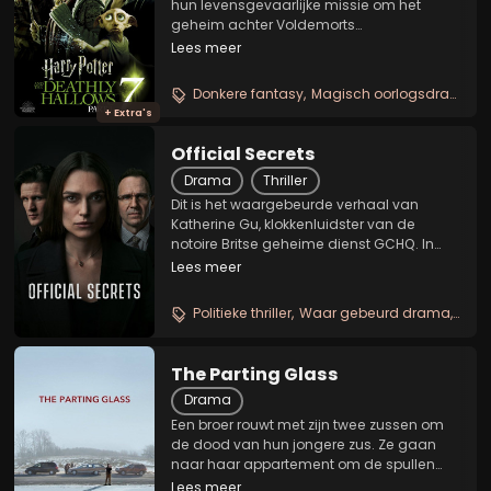
hun levensgevaarlijke missie om het
geheim achter Voldemorts
onsterfelijkheid en macht te vinden en
Lees meer
vernietigen - de Gruzielementen. Nu ze
alleen en op de vlucht zijn, moeten de
Donkere fantasy
Magisch oorlogsdrama
S
vrienden meer dan ooit op elkaar...
+ Extra's
Official Secrets
Drama
Thriller
Dit is het waargebeurde verhaal van
Katherine Gu, klokkenluidster van de
notoire Britse geheime dienst GCHQ. In
2003 laat Gun een geheime memo van
Lees meer
de Amerikaanse NSA lekken waarin wordt
voorgesteld dat de VS en het Verenigd
Politieke thriller
Waar gebeurd drama
Klok
Koninkrijk extra druk...
The Parting Glass
Drama
Een broer rouwt met zijn twee zussen om
de dood van hun jongere zus. Ze gaan
naar haar appartement om de spullen
door te spitten waardoor ze herinneringen
Lees meer