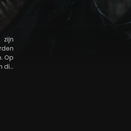
zijn
rden
m. Op
n die