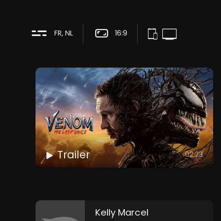
FR, NL
16:9
Trailer
02:23
Kelly Marcel