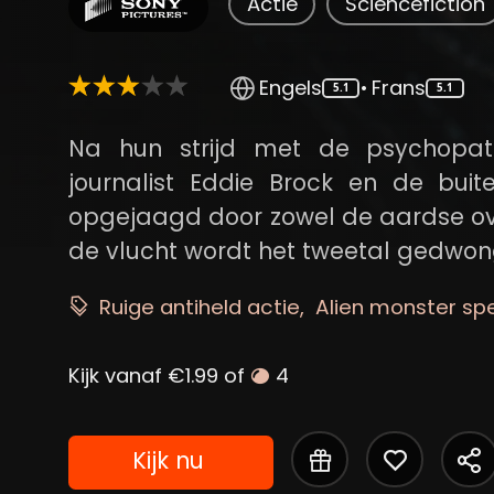
Actie
Sciencefiction
Engels
•
Frans
5.1
5.1
Na hun strijd met de psychopath
journalist Eddie Brock en de bui
opgejaagd door zowel de aardse ov
de vlucht wordt het tweetal gedwon
wellicht een punt zal zetten achter h
Ruige antiheld actie
Alien monster sp
Kijk vanaf €1.99 of
4
Kijk nu