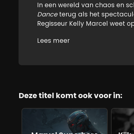
In een wereld van chaos en s
Dance
terug als het spectaculai
Regisseur Kelly Marcel weet o
balanceren en levert een film d
Lees meer
geladen is. Tom Hardy schitte
man die worstelt met zijn demo
alliantie onderhoudt met de sy
te maken met een galactische 
"God of the Void", gespeeld 
Andy Serkis.
Deze titel komt ook voor in:
Eddie's leven lijkt opnieuw op z
aandacht trekt van Xenophages
lichaam willen bemachtigen - ee