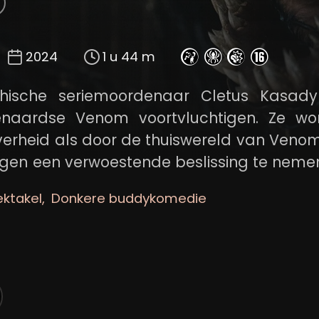
2024
1 u 44 m
ische seriemoordenaar Cletus Kasady 
tenaardse Venom voortvluchtigen. Ze wo
erheid als door de thuiswereld van Veno
gen een verwoestende beslissing te neme
un tijd samen.
ektakel
Donkere buddykomedie