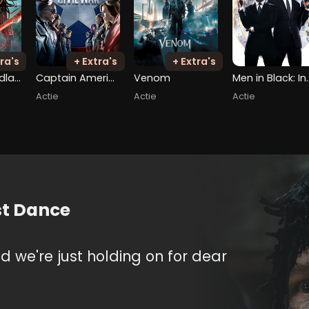
ra's
+ Extra's
+ Extra's
Predator: Badlands
Captain America: Civil War
Venom
Men in Black
Actie
Actie
Actie
st Dance
 and we're just holding on for dear