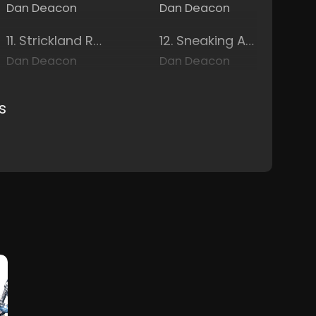
Dan Deacon
Dan Deacon
11. Strickland Reprimands Payne
12. Sneaking Around
Dan Deacon
Dan Deacon
s