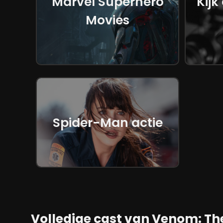
Marvel Superhero
Kijk
ontgrendelen. Samen met Veno
zuiveren, maar ook de wereld
Movies
vernietiging.
Tom Hardy blijft het kloppende 
van Eddie Brock en Venom is h
gekibbel biedt naast humor o
Deze dynamiek, gecombineerd 
Spider-Man actie
de film een unieke balans tuss
Kelly Marcel benadrukt: "Het 
maar ook om de ziel en het h
het speciaal."
De groei van Eddie en Venoms r
Volledige cast van Venom: Th
Waar hun band aanvankelijk uit