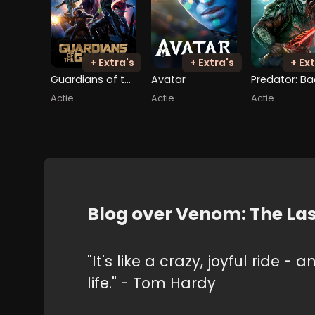
+ Extra's
+ Extra's
+ Ext
Guardians of the Galaxy
Avatar
Actie
Actie
Actie
Blog over Venom: The La
"It's like a crazy, joyful ride -
life." - Tom Hardy