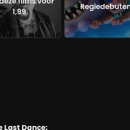
 deze films voor
m moet hij niet alleen zijn naam
Regiedebute
 beschermen tegen totale
1,99
hart van de film. Zijn vertolking
ilarisch én gelaagd. Het constante
ok een verrassende kwetsbaarheid.
met de dreiging van Knull, geeft
en actie en karakterontwikkeling.
gaat niet alleen om gevechten,
art van de personages. Dat maakt
elatie vormt de kern van de film.
e Last Dance:
 conflict bestond, zien we nu een