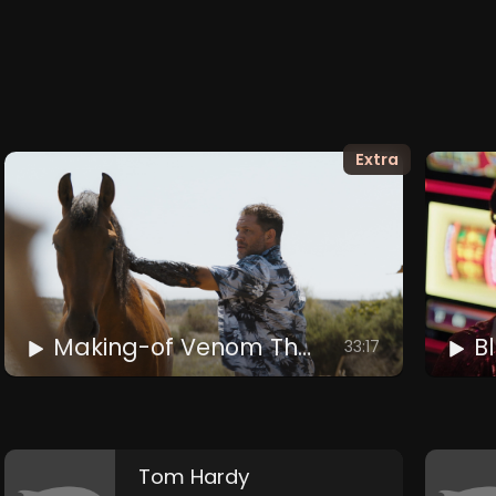
Extra
Making-of Venom The Last Dance
Bl
33:17
Tom Hardy