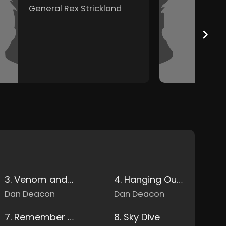
General Rex Strickland
D
3. Venom and Eddie at the River
4. Hanging Out at the Waterfall
Dan Deacon
Dan Deacon
7. Remember Me
8. Sky Dive