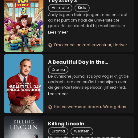
Toy Story 3
Animatie
Kids
Andy is geen kleine jongen meer en staat
op het punt om naar de universiteit te
gaan. Het betekent dat hij moet beslissen
wat er met zijn oude speelgoed, waar hij
Lees meer
al jaren niets meer mee doet, moet
gebeuren. Woody, Buzz Lightyear en alle
Emotioneel animatieavontuur
Hartverwarmend familieverhaal
anderen...
A Beautiful Day in the
Neighborhood
Drama
De cynische journalist Lloyd Vogel krijgt de
opdracht om een profiel te schrijven over
de geliefde televisiepersoonlijkheid Fred
Rogers. Hij aanvaardt deze opdracht met
Lees meer
tegenzin. Toch lijkt er een vriendschap te
ontstaan, die Lloyd zijn visie op...
Hartverwarmend drama
Waargebaseerd verhaal
Killing Lincoln
Drama
Western
Na een vier jaar durende burgeroorlog