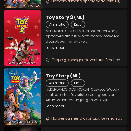
Hartverwarmend speelgoedavontuur
Grap
wedijveren om de gunst van de...
+ Extra's
Toy Story 2 (NL)
Animatie
Kids
NEDERLANDS GESPROKEN. Wanneer Andy
op zomerkamp is, wordt Woody ontvoerd
door Al, een fanatieke
speelgoedverzamelaar. Hij heeft Woody
Lees meer
nodig om zijn collectie compleet te
maken en wil hem in een museum achter
Grappig speelgoedavontuur
Emotionele familie animatie
glas zetten. Onder leiding van Buzz...
Toy Story (NL)
Animatie
Kids
NEDERLANDS GESPROKEN. Cowboy Woody
is al jaren het favoriete speelgoed van
Andy. Wanneer de jongen voor zijn
verjaardag de blitse astronautenpop Buzz
Lees meer
Lightyear krijgt, wordt Woody naar de
achtergrond verdrongen. De twee stukken
Hartverwarmend avontuur
Levend speelgoed
speelgoed...