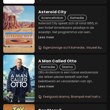
van de prehistorische wildernis...
Asteroid City
Sciencefiction
Komedie
Asteroid City speelt zich af rond 1955, in
een fictief Amerikaans plaatsje in de
woestijn. Het programma van een
conventie voor jonge Stargazers en
Lees meer
Space Cadets, waar leerlingen en hun
ouders vanuit het hele land bij elkaar
Eigenzinnige sci fi komedie
Visueel kunstwerk
komen voor onderlinge...
A Man Called Otto
Komedie
Drama
Otto Anderson is een norse weduwnaar
die alleen plezier beleeft aan het
bekritiseren en veroordelen van zijn
geërgerde buren. Wanneer een levendig
Lees meer
jong gezin naast hem komt wonen,
ontmoet hij zijn gelijke in de gevatte en
Feelgood drama
Brompot met hart van goud
hoogzwangere Marisol. Dit...