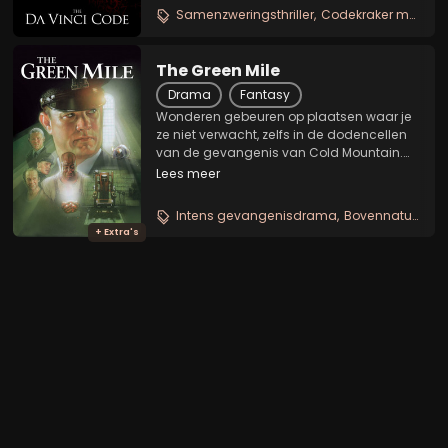
stierf zijn naam op de grond heeft
Samenzweringsthriller
Codekraker mysterie
geschreven. Hij...
The Green Mile
Drama
Fantasy
Wonderen gebeuren op plaatsen waar je
ze niet verwacht, zelfs in de dodencellen
van de gevangenis van Cold Mountain.
Daar brengt John Coffey, een
Lees meer
zachtaardige reus van een gevangene
met bovennatuurlijke krachten, een geest
Intens gevangenisdrama
Bovennatuurlijk emotioneel
van innerlijke kracht en...
+ Extra's