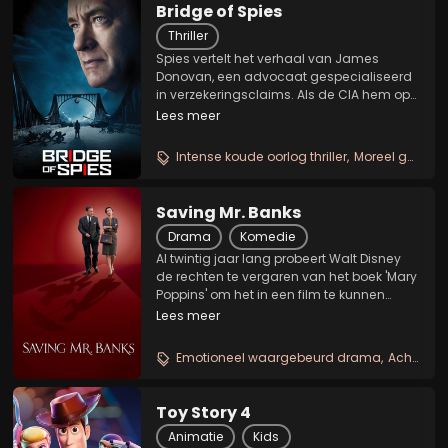
Bridge of Spies
Thriller
Spies vertelt het verhaal van James
Donovan, een advocaat gespecialiseerd
in verzekeringsclaims. Als de CIA hem op
een zo goed als onmogelijke missie stuurt
Lees meer
om de onderhandelingen te leiden over
een gevangengenomen Amerikaanse U-
Intense koude oorlog thriller
Moreel geladen rechtbankdrama
2 piloot, bevindt...
Saving Mr. Banks
Drama
Komedie
Al twintig jaar lang probeert Walt Disney
de rechten te vergaren van het boek 'Mary
Poppins' om het in een film te kunnen
adapteren. De auteur, P.L. Travers, weigert
Lees meer
echter de rechten verkopen omdat ze
bang is dat haar geliefde creatie
Emotioneel waargebeurd drama
Achter de schermen bij disney
compleet...
Toy Story 4
Animatie
Kids