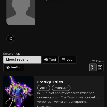
Sorteren op
Taal
Jaar
22
Films
Leeftijd
Freaky Tales
Actie
Avontuur
In 1987 leidt een mysterieuze kracht de
underdogs van The Town in vier onderling
verbonden verhalen: tienerpunks
verdedigen hun territorium tegen nazi-
Lees meer