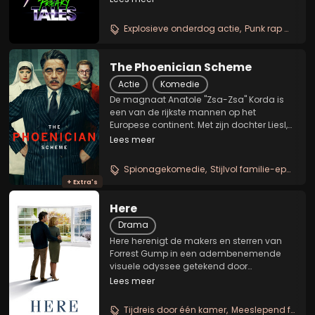
skinheads, een rapduo vecht voor
hiphop-onsterfelijkheid, een vermoeide
Explosieve onderdog actie
Punk rap wraakverhaal
handlanger krijgt een...
The Phoenician Scheme
Actie
Komedie
De magnaat Anatole "Zsa-Zsa" Korda is
een van de rijkste mannen op het
Europese continent. Met zijn dochter Liesl,
die haar roeping als non vond, volgen ze
Lees meer
les bij ene Bjorn Lund. Het gezin leidt
samen een familiebedrijf en komt in de
Spionagekomedie
Stijlvol familie-epos
Pol
wereld van...
+ Extra's
Here
Drama
Here herenigt de makers en sterren van
Forrest Gump in een adembenemende
visuele odyssee getekend door
herinneringen. Vanaf één plek in New
Lees meer
England (Verenigde Staten) wordt de
geschiedenis van deze locatie verteld:
Tijdreis door één kamer
Meeslepend familie-epos