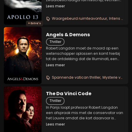
de astronauten Jim Lovell, Fred Haise en
Lees meer
Jack Swigert een wanhopige strijd om te
overleven. Ondertussen stellen astronaut
Waargebeurd ruimteavontuur
Intens reddingsdrama
Ken Mattingly,...
+ Extra's
Angels & Demons
Thriller
Robert Langdon moet de moord op een
wetenschapper oplossen en komt hierbij
tot de ontdekking dat de Illuminati, een
doodgewaande, mysterieuze sekte, een
Lees meer
bom onder het Vaticaan heeft gelegd, net
tijdens een conclaaf. Ook zijn de vier
Spannende vatican thriller
Mysterie vol symbolen
kardinalen...
The Da Vinci Code
Thriller
In Parijs loopt professor Robert Langdon
een afspraak mis met de conservator van
het Louvre omdat die kort daarvoor is
vermoord. Langdon is de belangrijkste
Lees meer
verdachte, ook al omdat de man vóór hij