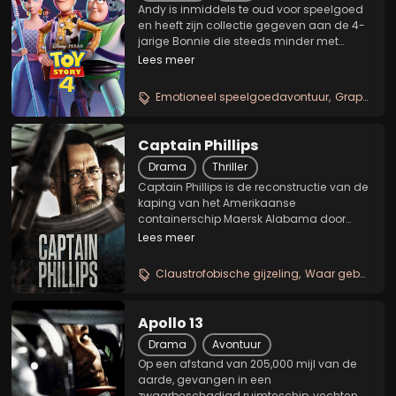
Andy is inmiddels te oud voor speelgoed
en heeft zijn collectie gegeven aan de 4-
jarige Bonnie die steeds minder met
cowboy Woody speelt. Wanneer ze tijdens
Lees meer
haar kennismakingsdag een poppetje
maakt van een plastic vorkje en afval,
Emotioneel speelgoedavontuur
Grappig en hartverwarmend
heeft ze een...
Captain Phillips
Drama
Thriller
Captain Phillips is de reconstructie van de
kaping van het Amerikaanse
containerschip Maersk Alabama door
Somalische piraten. De focus ligt op
Lees meer
Alabama-kapitein Richard Phillips en de
Somalische piratenleider Muse, door wie
Claustrofobische gijzeling
Waar gebeurd zeedrama
Phillips gegijzeld...
Apollo 13
Drama
Avontuur
Op een afstand van 205,000 mijl van de
aarde, gevangen in een
zwaarbeschadigd ruimteschip, vechten