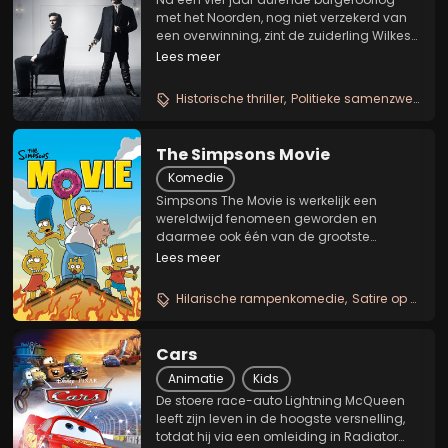
met het Noorden, nog niet verzekerd van
een overwinning, zint de zuiderling Wilkes
Booth op wraak. Hij beschouwt president
Lees meer
Lincoln als een tiran, die niet alleen de
slavernij maar ook de zuidelijke
Historische thriller
Politieke samenzwering
levensstijl...
The Simpsons Movie
Komedie
Simpsons The Movie is werkelijk een
wereldwijd fenomeen geworden en
daarmee ook één van de grootste
internationale blockbusters uit de
Lees meer
filmgeschiedenis. Homer moet in deze
hilarische film Marge, Bart, Lisa Maggie en
Hilarische rampenkomedie
Satire op gezin en maatschappij
de rest van de planeet redden...
Cars
Animatie
Kids
De stoere race-auto Lightning McQueen
leeft zijn leven in de hoogste versnelling,
totdat hij via een omleiding in Radiator