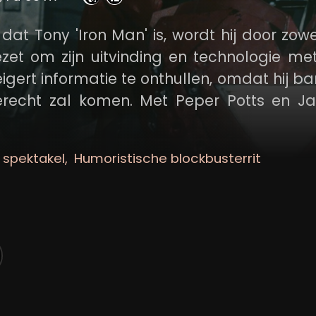
dat Tony 'Iron Man' is, wordt hij door zow
zet om zijn uitvinding en technologie me
gert informatie te onthullen, omdat hij ba
erecht zal komen. Met Peper Potts en J
 smeedt Tony nieuwe plannen en moet hij
 gevaarlijke machten. Het duurt dan ook
 spektakel
Humoristische blockbusterrit
 Rus Ivan Vanko a.k.a. 'Whiplash' van zich