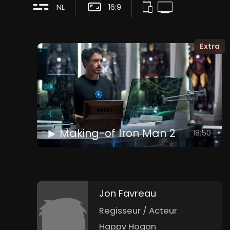
NL
16:9
Extra
Making-of Iron Man 2
18:50
Jon Favreau
Regisseur / Acteur
Happy Hogan