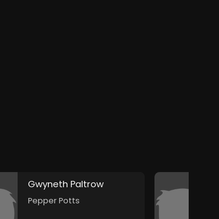
Gwyneth Paltrow
D
Pepper Potts
L
R