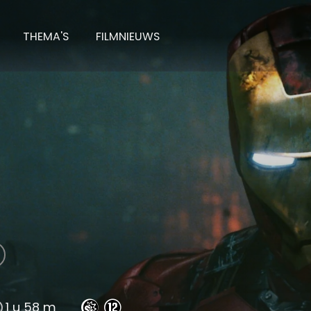
THEMA'S
FILMNIEUWS
an 2
1 u 58 m