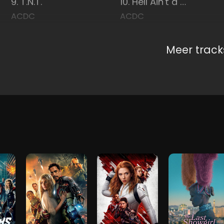
9. T.N.T.
10. Hell Ain't a Bad Place to Be
ACDC
ACDC
Meer track