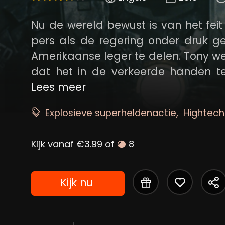
Nu de wereld bewust is van het feit 
pers als de regering onder druk ge
Amerikaanse leger te delen. Tony wei
dat het in de verkeerde handen t
''Rhodey'' Rhode aan zijn zijde,
Lees meer
opnemen tegen nieuwe, duistere en
Explosieve superheldenactie
Hightech
lang voordat de uiterst gevaarlijke
horen.
Kijk vanaf €3.99 of
8
Kijk nu