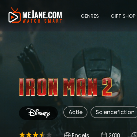
GENRES
GIFT SHOP
Iron M
Actie
Sciencefiction
Engels
2010