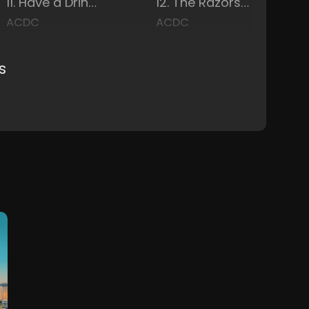
11. Have a Drink on Me
12. The Razors Edge
ACDC
ACDC
s