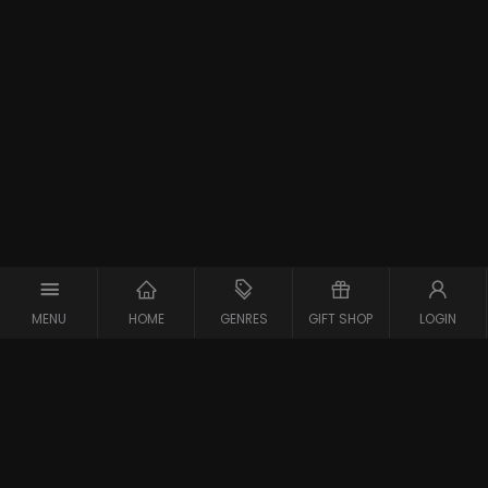
MENU
HOME
GENRES
GIFT SHOP
LOGIN
Support
Contact
Vraag en Antwoord
Systeemcheck