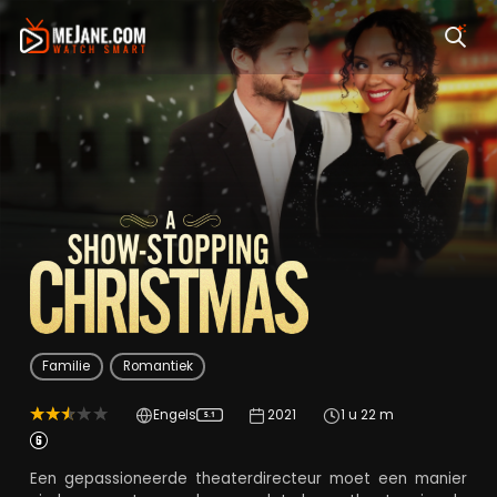
A Show-Stopping C
Familie
Romantiek
Engels
2021
1 u 22 m
5.1
Een gepassioneerde theaterdirecteur moet een manier