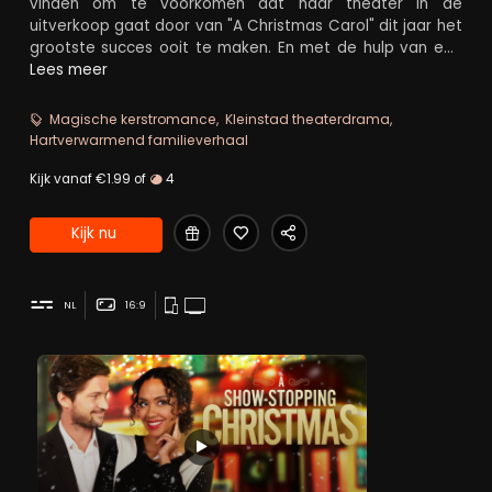
vinden om te voorkomen dat haar theater in de
uitverkoop gaat door van "A Christmas Carol" dit jaar het
grootste succes ooit te maken. En met de hulp van een
knappe Hollywood-acteur is dat waarschijnlijk niet
Lees meer
onmogelijk. Zullen hun creatieve vonken een speelse
romance ontketenen te midden van de chaos?
Magische kerstromance
Kleinstad theaterdrama
Hartverwarmend familieverhaal
Kijk vanaf €1.99 of
4
Kijk nu
NL
16:9