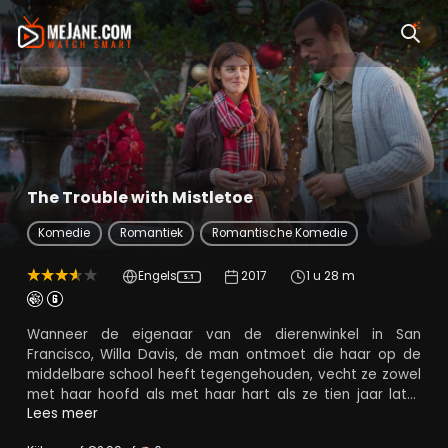
The Trouble with Mistletoe
Komedie
Romantiek
Romantische Komedie
Engels
2017
1 u 28 m
5.1
Wanneer de eigenaar van de dierenwinkel in San
Francisco, Willa Davis, de man ontmoet die haar op de
middelbare school heeft tegengehouden, vecht ze zowel
met haar hoofd als met haar hart als ze tien jaar later
weer helemaal voor hem begint te vallen. Het is tijd om
Lees meer
een munt in de fontein te gooien, een kerstwens te