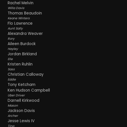
Rachel Melvin
Willa Davis
Thomas Beaudoin
Keane Winters
Flo Lawrence
Aunt Sally
Alexandra Weaver
Rory
Aileen Burdock
Hayley
Jordan Birkland
Elle
Kristen Ruhlin
Sass
Christian Calloway
Eddie
Tony Ketcham
Ken Hudson Campbell
Uber Driver
Darnell Kirkwood
Mason
Jackson Davis
Archer
Jesse Lewis IV
Tina