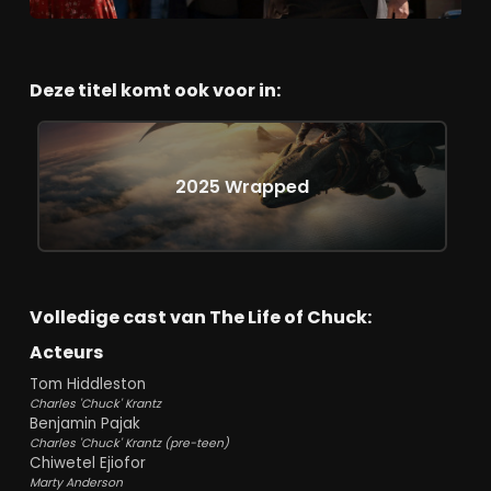
Marty Anderson ziet de wereld letterlijk uit
elkaar vallen. Internetverbindingen breken af,
de lucht wordt grauw, steden verdwijnen in
zinkgaten, en toch duikt overal die ene
boodschap op. Flanagan opent de film met
Deze titel komt ook voor in:
dit apocalyptische hoofdstuk, maar draait
vervolgens het leven terug. De kracht van de
film ligt in zijn structuur: drie hoofdstukken,
gespeeld in omgekeerde volgorde, waarin
2025 Wrapped
het einde het begin is. Chuck als zieke man,
Chuck als dromer, Chuck als kind dat met zijn
grootouders danst in de keuken terwijl buiten
de sneeuw valt. Mark Hamill speelt
grootvader Albie met een vermoeide
zachtheid; zijn stem kraakt als oud hout, maar
Volledige cast van The Life of Chuck:
straalt warmte.
Acteurs
Every life a universe all its own.
Tom Hiddleston
Charles 'Chuck' Krantz
De onderhuidse thematiek - tijd, geheugen,
Benjamin Pajak
rouw - is niet alleen theoretisch. In de film
Charles 'Chuck' Krantz (pre-teen)
wordt de kosmos tastbaar: de aarde
Chiwetel Ejiofor
vertraagt letterlijk, dagen duren langer, alsof
Marty Anderson