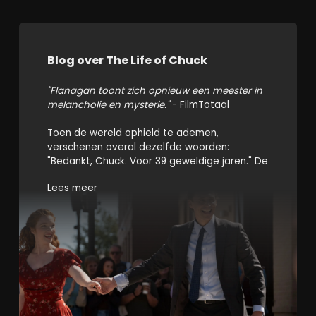
Blog over The Life of Chuck
"Flanagan toont zich opnieuw een meester in
melancholie en mysterie."
- FilmTotaal
Toen de wereld ophield te ademen,
verschenen overal dezelfde woorden:
"Bedankt, Chuck. Voor 39 geweldige jaren." De
zin stond op billboards, schermen en in de
Lees meer
lucht - alsof de aarde één man wilde
bedanken voordat ze zichzelf uitdoofde. In
die stilte begint
The Life of Chuck
, de nieuwe
film van Mike Flanagan, gebaseerd op
Stephen Kings novelle uit
If It Bleeds
. Waar
King vaak speelt met de duisternis buiten ons,
kijkt Flanagan dit keer naar de duisternis ín
ons - en naar het licht dat ertegen vecht.