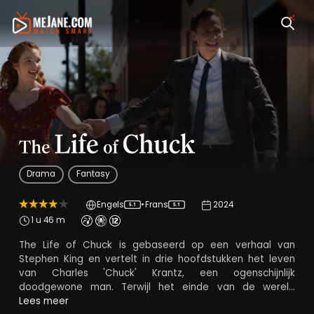
The Life of Chuck
Drama
Fantasy
Engels
•
Frans
2024
5.1
5.1
1 u 46 m
The Life of Chuck is gebaseerd op een verhaal van
Stephen King en vertelt in drie hoofdstukken het leven
van Charles 'Chuck' Krantz, een ogenschijnlijk
doodgewone man. Terwijl het einde van de wereld
nadert, verschijnen overal mysterieuze advertenties die
Lees meer