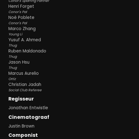
Conor's Sparring Partner
Henri Forget
Conor's Pal
Noé Poblete
Conor's Pal
Marco Zhang
Young Li
Yusuf A. Ahmed
Thug
Ruben Maldonado
Thug
Jason Hsu
Thug
Marcus Aurelio
Ortiz
Christian Jadah
Social Club Referee
Regisseur
Jonathan Entwistle
Cinematograaf
Justin Brown
Componist