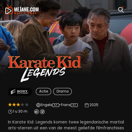
Karate Kid: Legends
Actie
Drama
Engels
•
Frans
2025
5.1
5.1
1 u 30 m
In Karate Kid: Legends komen twee legendarische martial
arts-sterren uit een van de meest geliefde filmfranchises