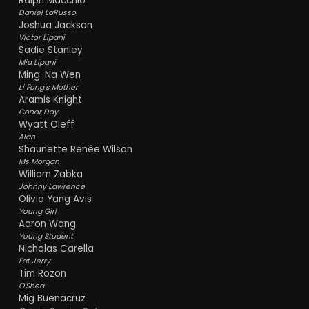
Ralph Macchio
Daniel LaRusso
Joshua Jackson
Victor Lipani
Sadie Stanley
Mia Lipani
Ming-Na Wen
Li Fong's Mother
Aramis Knight
Conor Day
Wyatt Oleff
Alan
Shaunette Renée Wilson
Ms Morgan
William Zabka
Johnny Lawrence
Olivia Yang Avis
Young Girl
Aaron Wang
Young Student
Nicholas Carella
Fat Jerry
Tim Rozon
O'Shea
Mig Buenacruz