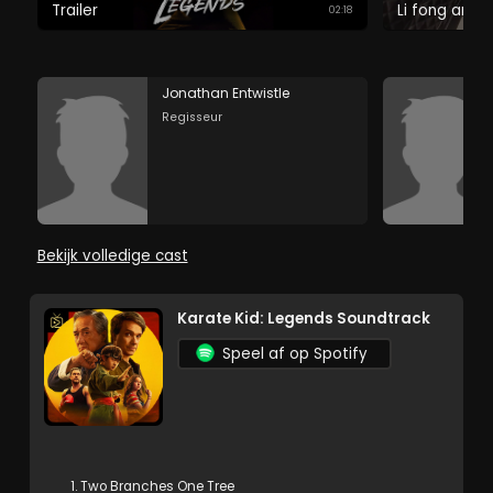
Trailer
Li fong and 
02:18
Jonathan Entwistle
Regisseur
Bekijk volledige cast
Karate Kid: Legends Soundtrack
Speel af op Spotify
1. Two Branches One Tree