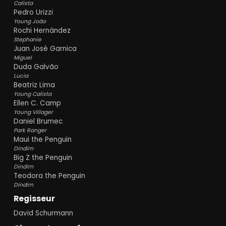
Calista
Pedro Urizzi
Young João
Rochi Hernández
Stephanie
Juan José Garnica
Miguel
Duda Galvão
Lucia
Beatriz Lima
Young Calista
Ellen C. Camp
Young Villager
Daniel Brumec
Park Ranger
Maui the Penguin
Dindim
Big Z the Penguin
Dindim
Teodora the Penguin
Dindim
Regisseur
David Schurmann