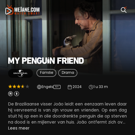
My Penguin Friend
Familie
Drama
Engels
2024
1 u 33 m
5.1
De Braziliaanse visser João leidt een eenzaam leven daar
hij vervreemd is van zijn vrouw en vrienden. Op een dag
stuit hij op een in olie doordrenkte penguin die op sterven
na dood is en mijlenver van huis. João ontfermt zich over
het dier dat de naam Din Dim meekrijgt. Wanneer hij
Lees meer
stilaan weer opknapt wordt Din Dim in de natuur