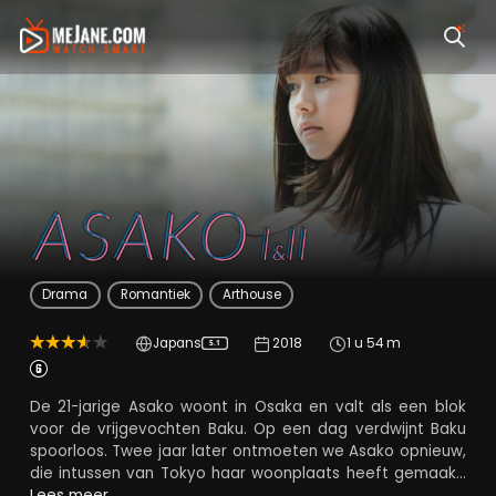
Asako I & II
Drama
Romantiek
Arthouse
Japans
2018
1 u 54 m
5.1
De 21-jarige Asako woont in Osaka en valt als een blok
voor de vrijgevochten Baku. Op een dag verdwijnt Baku
spoorloos. Twee jaar later ontmoeten we Asako opnieuw,
die intussen van Tokyo haar woonplaats heeft gemaakt.
Haar pad kruist dat van Ryohei die als twee druppels
Lees meer