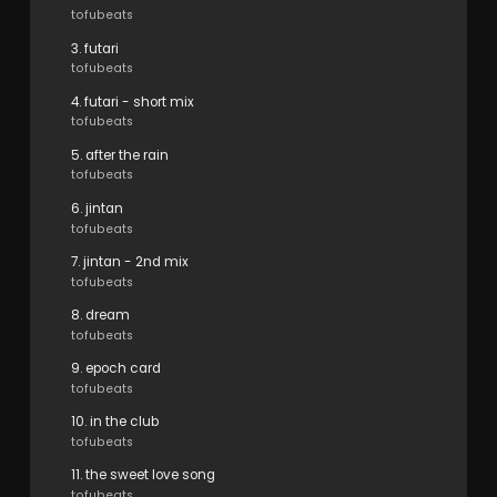
tofubeats
3. futari
tofubeats
4. futari - short mix
tofubeats
5. after the rain
tofubeats
6. jintan
tofubeats
7. jintan - 2nd mix
tofubeats
8. dream
tofubeats
9. epoch card
tofubeats
10. in the club
tofubeats
11. the sweet love song
tofubeats