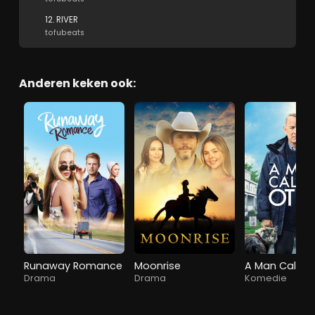
12. RIVER
tofubeats
Anderen keken ook:
Runaway Romance
Moonrise
A Man Called
Drama
Drama
Komedie