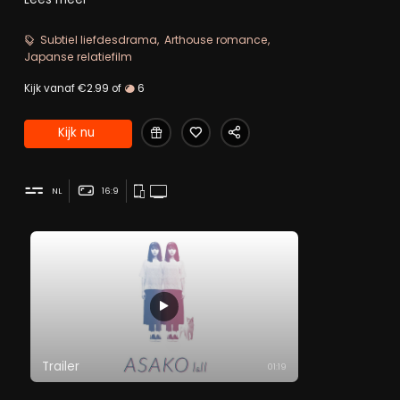
water op haar ex Baku lijkt, maar een heel andere
persoonlijkheid heeft. Er hangt romantiek in de lucht.
Subtiel liefdesdrama
Arthouse romance
Japanse relatiefilm
Kijk vanaf €2.99 of
6
Kijk nu
NL
16:9
Trailer
01:19