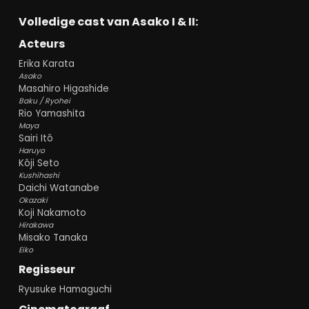
Volledige cast van Asako I & II:
Acteurs
Erika Karata
Asako
Masahiro Higashide
Baku / Ryohei
Rio Yamashita
Maya
Sairi Itô
Haruyo
Kôji Seto
Kushihashi
Daichi Watanabe
Okazaki
Koji Nakamoto
Hirakawa
Misako Tanaka
Eiko
Regisseur
Ryusuke Hamaguchi