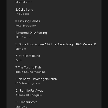
Matt Morton
2. Cello Song
The Books
3. Unsung Heroes
Peter Broderick
4. Hooked On A Feeling
Blue Swede
5. Once I Had A Love AKA The Disco Song - 1975 Version Remastered 2001
Blondie
6. Afro Beat Blues
Ojah
7. The Talking Fish
Ibibio Sound Machine
8. oh baby - lovefingers remix
LCD Soundsystem
9. I Ran So Far Away
A Flock Of Seagulls
10. Fred Sanford
Marlowe