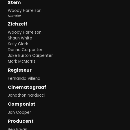
Stem
Woody Harrelson
Narrator
Zichzelf
Woody Harrelson
Shaun White
Kelly Clark
Donna Carpenter
Jake Burton Carpenter
Mark McMorris
Regisseur
Fernando Villena
Cinematograaf
Jonathon Narducci
Componist
Jon Cooper
Producent
Ben Bryan