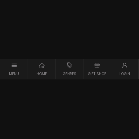
MENU
HOME
GENRES
GIFT SHOP
LOGIN
Support
Contact
Vraag en Antwoord
Systeemcheck
Privacy Policy
Algemene Voorwaarden
Blijf op de hoogte van de nieuwste films