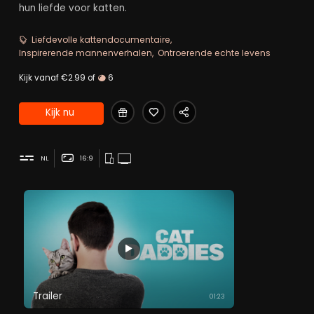
hun liefde voor katten.
Liefdevolle kattendocumentaire
Inspirerende mannenverhalen
Ontroerende echte levens
Kijk vanaf €2.99 of
6
Kijk nu
NL
16:9
Trailer
01:23