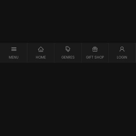
MENU
HOME
GENRES
GIFT SHOP
LOGIN
Support
Contact
Vraag en Antwoord
Systeemcheck
Privacy Policy
Algemene Voorwaarden
Blijf op de hoogte van de nieuwste films