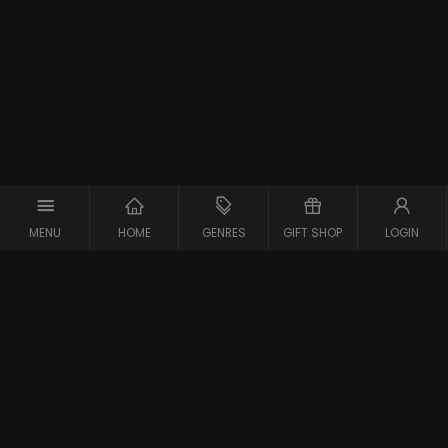
MENU
HOME
GENRES
GIFT SHOP
LOGIN
Support
Contact
Vraag en Antwoord
Systeemcheck
Privacy Policy
Algemene Voorwaarden
Blijf op de hoogte van de nieuwste films