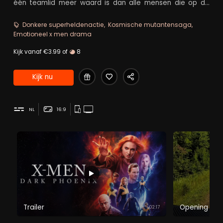
één teamlid meer waard is dan alle mensen die op de
wereld wonen.
Donkere superheldenactie
Kosmische mutantensaga
Emotioneel x men drama
Kijk vanaf €3.99 of
8
Kijk nu
NL
16:9
Trailer
Opening Act
02:17