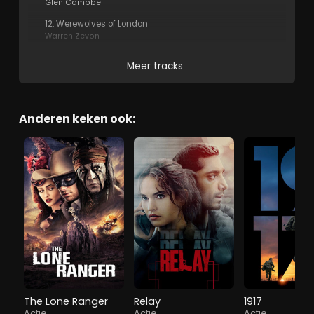
Glen Campbell
12. Werewolves of London
Warren Zevon
Meer tracks
Anderen keken ook:
The Lone Ranger
Relay
1917
Actie
Actie
Actie