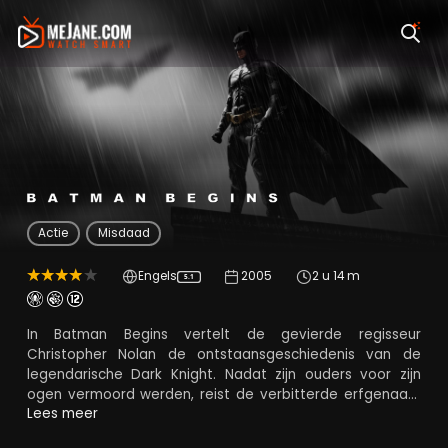
Batman Begins
Actie
Misdaad
Engels
2005
2 u 14 m
5.1
In Batman Begins vertelt de gevierde regisseur
Christopher Nolan de ontstaansgeschiedenis van de
legendarische Dark Knight. Nadat zijn ouders voor zijn
ogen vermoord werden, reist de verbitterde erfgenaam
Bruce Wayne de wereld rond, op zoek naar een manier
Lees meer
om onrecht te bestrijden. Met de steun van zijn trouwe