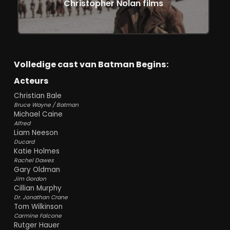
Christopher Nolan films
Volledige cast van Batman Begins:
Acteurs
Christian Bale
Bruce Wayne / Batman
Michael Caine
Alfred
Liam Neeson
Ducard
Katie Holmes
Rachel Dawes
Gary Oldman
Jim Gordon
Cillian Murphy
Dr. Jonathan Crane
Tom Wilkinson
Carmine Falcone
Rutger Hauer