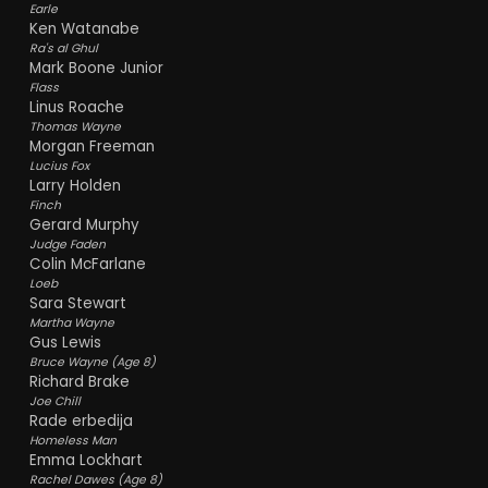
Earle
Ken Watanabe
Ra's al Ghul
Mark Boone Junior
Flass
Linus Roache
Thomas Wayne
Morgan Freeman
Lucius Fox
Larry Holden
Finch
Gerard Murphy
Judge Faden
Colin McFarlane
Loeb
Sara Stewart
Martha Wayne
Gus Lewis
Bruce Wayne (Age 8)
Richard Brake
Joe Chill
Rade erbedija
Homeless Man
Emma Lockhart
Rachel Dawes (Age 8)