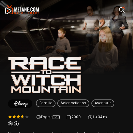
Race To Witch Moun
Familie
Sciencefiction
Avontuur
Engels
2009
1 u 34 m
5.1