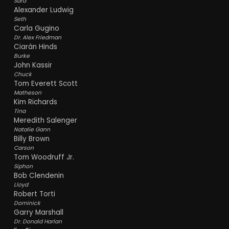
Sara
Alexander Ludwig
Seth
Carla Gugino
Dr. Alex Friedman
Ciarán Hinds
Burke
John Kassir
Chuck
Tom Everett Scott
Matheson
Kim Richards
Tina
Meredith Salenger
Natalie Gann
Billy Brown
Carson
Tom Woodruff Jr.
Siphon
Bob Clendenin
Lloyd
Robert Torti
Dominick
Garry Marshall
Dr. Donald Harlan