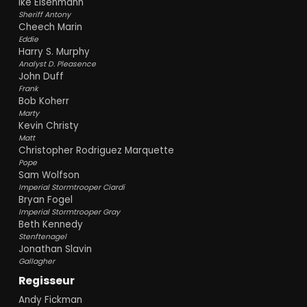
Ike Eisenmann
Sheriff Antony
Cheech Marin
Eddie
Harry S. Murphy
Analyst D. Pleasence
John Duff
Frank
Bob Koherr
Marty
Kevin Christy
Matt
Christopher Rodriguez Marquette
Pope
Sam Wolfson
Imperial Stormtrooper Ciardi
Bryan Fogel
Imperial Stormtrooper Gray
Beth Kennedy
Stenftenagel
Jonathan Slavin
Gallagher
Regisseur
Andy Fickman