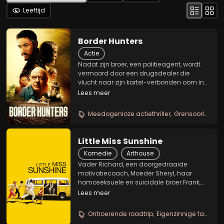
Leeftijd
Border Hunters
Actie
Nadat zijn broer, een politieagent, wordt
vermoord door een drugsdealer die
vlucht naar zijn kartel-verbonden oom in
Mexico, reist een Amerikaanse man met
Lees meer
een diverse achtergrond in
wetshandhaving en het leger naar het
Meedogenloze actiethriller
Grensoorlog tegen kartels
zuiden van de grens om wraak...
Little Miss Sunshine
Komedie
Arthouse
Vader Richard, een doorgedraaide
motivatiecoach, Moeder Sheryl, haar
homoseksuele en suicidale broer Frank,
dochter Olive, zoon Dwayne -die weigert
Lees meer
te praten- en opa Edwin - vrijwel altijd
onder invloed van drank of drugs -
Ontroerende roadtrip
Eigenzinnige familie
maken een roadtrip in...