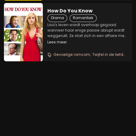
How Do You Know
Drama
Romantiek
Lisa's leven wordt overhoop gegooid
wanneer haar enige passie abrupt wordt
weggerukt. Ze stort zich in een affaire met
Matty, een profhonkballer en een
Lees meer
egoïstische ladies man. George heeft van
zijn leven een ware puinhoop gemaakt en
Gevoelige romcom
Twijfel in de liefde
Gra
wordt...