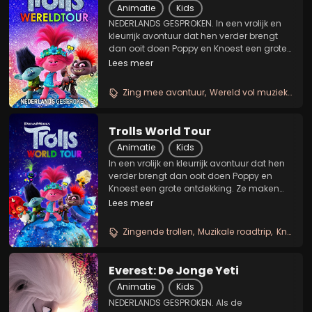
Animatie
Kids
NEDERLANDS GESPROKEN. In een vrolijk en
kleurrijk avontuur dat hen verder brengt
dan ooit doen Poppy en Knoest een grote
ontdekking. Ze maken deel uit van zes
Lees meer
verschillende Trollenstammen met zeer
uiteenlopende muziekstijlen: Funk,
Zing mee avontuur
Wereld vol muziek
Kleu
Country,...
Trolls World Tour
Animatie
Kids
In een vrolijk en kleurrijk avontuur dat hen
verder brengt dan ooit doen Poppy en
Knoest een grote ontdekking. Ze maken
deel uit van zes verschillende
Lees meer
Trollenstammen met zeer uiteenlopende
muziekstijlen: Funk, Country, Techno,
Zingende trollen
Muzikale roadtrip
Knalvolle kleuren
Klassiek, Pop en...
Everest: De Jonge Yeti
Animatie
Kids
NEDERLANDS GESPROKEN. Als de