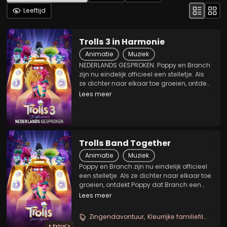
Leeftijd
Trolls 3 in Harmonie
Animatie
Muziek
NEDERLANDS GESPROKEN. Poppy en Branch
zijn nu eindelijk officieel een stelletje. Als
ze dichter naar elkaar toe groeien, ontdekt
Poppy dat Branch een geheim verleden
Lees meer
heeft. Hij maakte ooit deel uit van haar
favoriete boyband BroZone, samen met...
Trolls Band Together
Animatie
Muziek
Poppy en Branch zijn nu eindelijk officieel
een stelletje. Als ze dichter naar elkaar toe
groeien, ontdekt Poppy dat Branch een
geheim verleden heeft. Hij maakte ooit
Lees meer
deel uit van haar favoriete boyband
BroZone, samen met zijn vier broers:....
Zingendavontuur
Kleurrijke familiefilm
Muz
+ Extra's