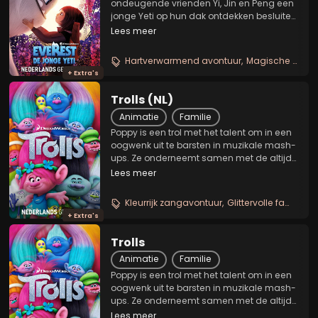
ondeugende vrienden Yi, Jin en Peng een
jonge Yeti op hun dak ontdekken besluiten
ze hem Everest te noemen. Vervolgens
Lees meer
gaan ze op een epische speurtocht om
dit magische wezen te herenigen met zijn
Hartverwarmend avontuur
Magische roadtrip
familie op het...
+ Extra's
Trolls (NL)
Animatie
Familie
Poppy is een trol met het talent om in een
oogwenk uit te barsten in muzikale mash-
ups. Ze onderneemt samen met de altijd
sombere trol Knoest een reddingsmissie
Lees meer
om haar vrienden te redden uit de
handen van de duistere Bergens en hun
Kleurrijk zangavontuur
Glittervolle familiefilm
leider, Koning...
+ Extra's
Trolls
Animatie
Familie
Poppy is een trol met het talent om in een
oogwenk uit te barsten in muzikale mash-
ups. Ze onderneemt samen met de altijd
sombere trol Knoest een reddingsmissie
Lees meer