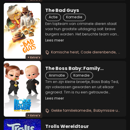
The Bad Guys
Actie
Komedie
Een topteam van criminele dieren staat
voor hun grootste uitdaging ooit: brave
burgers worden. Het beruchte team van
de Foute Jongens bestaat uit vijf vrienden:
Lees meer
charmante zakkenroller Mr. Wolf,
doorgewinterde kluizenkraker Mr. Snake,
Komische heist
Coole dierenbende
Actiev
koele meester...
+ Extra's
The Boss Baby: Family
Business
Animatie
Komedie
Tim en zijn kleine broertje, Boss Baby Ted,
zijn volwassen geworden en uit elkaar
gegroeid. Tim is nu een getrouwde
huisvader en Ted de directeur van een
Lees meer
investeringsbedrijf. Maar een nieuwe Boss
Baby met een vooruitstrevende en
Gekke familiekomedie
Babymissie undercover
positieve aanpak...
+ Extra's
Trolls Wereldtour