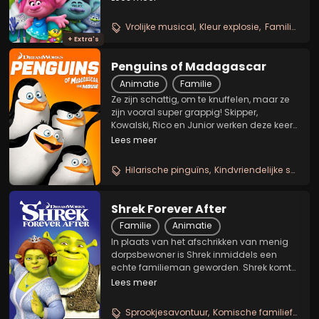
om haar vrienden te redden uit de
handen van de duistere Bergens en hun
Vrolijke musical
Kleur explosie
Familie avontuur
leider, Koning...
+ Extra's
Penguins of Madagascar
Animatie
Familie
Ze zijn schattig, om te knuffelen, maar ze
zijn vooral super grappig! Skipper,
Kowalski, Rico en Junior werken deze keer
samen met een super geheime
Lees meer
organisatie, de Noorderwind. Samen
hebben ze slechts één missie: de wereld
Hilarische pinguïns
Kindvriendelijke spionage
redden van Dave's...
Shrek Forever After
Familie
Animatie
In plaats van het afschrikken van menig
dorpsbewoner is Shrek inmiddels een
echte familieman geworden. Shrek komt
in contact met de gladde praatjesmaker
Lees meer
Repelsteeltje. Hierdoor komt hij tot zijn
schrik terecht in een alternatieve versie
Sprookjesavontuur
Komische familiefilm
M
van zijn...