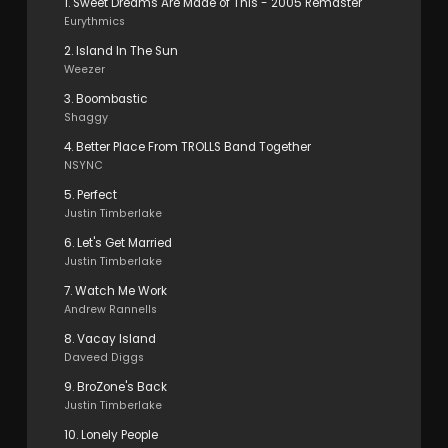
1. Sweet Dreams Are Made of This - 2005 Remaster
Eurythmics
2. Island In The Sun
Weezer
3. Boombastic
Shaggy
4. Better Place From TROLLS Band Together
NSYNC
5. Perfect
Justin Timberlake
6. Let's Get Married
Justin Timberlake
7. Watch Me Work
Andrew Rannells
8. Vacay Island
Daveed Diggs
9. BroZone's Back
Justin Timberlake
10. Lonely People