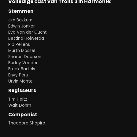
Volledige cast van Trolls 3 in Harmonie:
Stemmen
Jim Bakkum
Edwin Jonker
Eva Van der Gucht
Bettina Holwerda
Pip Pellens
Murth Mossel
Sharon Doorson
Buddy Vedder
Freek Bartels
Envy Peru
Urvin Monte
Regisseurs
Tim Heitz
Walt Dohrn
Componist
Theodore Shapiro