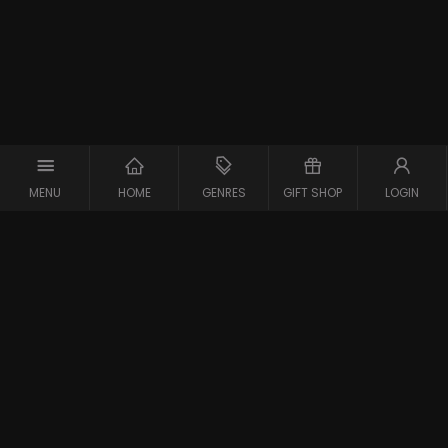
MENU
HOME
GENRES
GIFT SHOP
LOGIN
Support
Contact
Vraag en Antwoord
Systeemcheck
Privacy Policy
Algemene Voorwaarden
Blijf op de hoogte van de nieuwste films