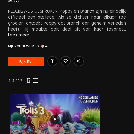
NEDERLANDS GESPROKEN. Poppy en Branch zijn nu eindelijk
officieel een stelletje. Als ze dichter naar elkaar toe
groeien, ontdekt Poppy dat Branch een geheim verleden
heeft. Hij maakte ooit deel uit van haar favoriete
boyband BroZone, samen met zijn vier broers:. BroZone is
Lees meer
uit elkaar gegaan toen Branch nog jong was en sindsdien
Kijk vanaf €1.99 of
4
heeft Branch zijn broers niet meer gezien. Maar als zijn
bro Floyd ontvoerd wordt vanwege zijn muzikale talent
door een stel gemene popster-schurken - Velvet en
Kijk nu
Veneer - gaan Branch en Poppy op een meeslepend en
emotioneel avontuur. Ze proberen de broers weer bij
elkaar te brengen en te voorkomen dat Floyd een erger
16:9
lot te wachten staat dan vergetelheid.