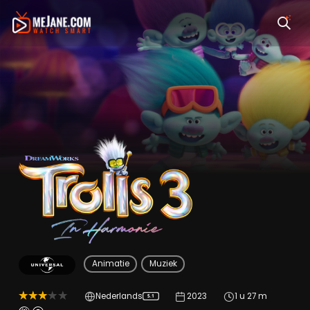
Trolls 3 in Harmonie
Animatie
Muziek
Nederlands
2023
1 u 27 m
5.1