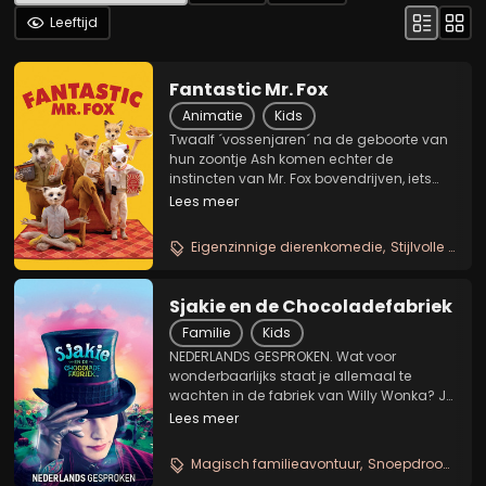
Leeftijd
Fantastic Mr. Fox
Animatie
Kids
Twaalf ´vossenjaren´ na de geboorte van
hun zoontje Ash komen echter de
instincten van Mr. Fox bovendrijven, iets
wat het bestaan van hun hele
Lees meer
dierengemeenschap in gevaar brengt.
Om aan voedsel te komen berooft Mr. Fox
Eigenzinnige dierenkomedie
Stijlvolle stop motion
namelijk de boerderijen van...
Sjakie en de Chocoladefabriek
Familie
Kids
NEDERLANDS GESPROKEN. Wat voor
wonderbaarlijks staat je allemaal te
wachten in de fabriek van Willy Wonka? Je
kunt er velden van zacht, muntig
Lees meer
suikergras verkennen in de
Chocoladekamer... langs de
Magisch familieavontuur
Snoepdroomwereld
Chocoladerivier varen in een boot van