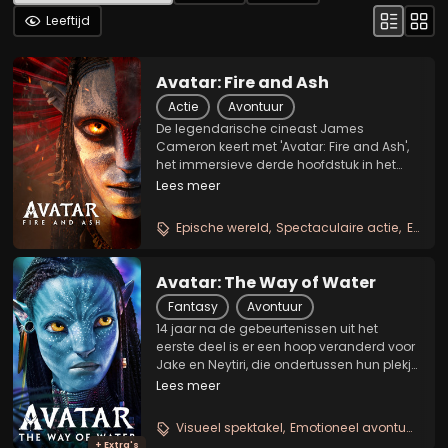
Leeftijd
Avatar: Fire and Ash
Actie
Avontuur
De legendarische cineast James
Cameron keert met 'Avatar: Fire and Ash',
het immersieve derde hoofdstuk in het
avontuur van ex-marinier en Na'vi-leider
Lees meer
Jake Sully, Na'vi-strijder Neytiri en hun
gezin terug naar de adembenemende
Epische wereld
Spectaculaire actie
Emotioneel familieverhaal
wereld van Pandora....
Avatar: The Way of Water
Fantasy
Avontuur
14 jaar na de gebeurtenissen uit het
eerste deel is er een hoop veranderd voor
Jake en Neytiri, die ondertussen hun plekje
hebben gevonden in het regenwoud van
Lees meer
Pandora dat ze thuis kunnen noemen. De
twee hebben samen drie Na'vi kinderen
Visueel spektakel
Emotioneel avontuur
Ad
en een...
+ Extra's