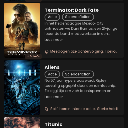
Terminator: Dark Fate
Actie
Sciencefiction
In het hedendaagse Mexico-City
ontmoeten we Dani Ramos, een 21-jarige
lopende band medewerkster in een
autofabriek. Op wat op een typische
Lees meer
werkdag lijkt, wordt de wereld van Dani op
z'n kop gezet wanneer ze wordt
Meedogenloze achtervolging
Toekomstoorlog met machines
geconfronteerd met twee vreemden:...
+ Extra's
Aliens
Actie
Sciencefiction
Na 57 jaar hyperslaap wordt Ripley
toevallig opgepikt door een ruimteschip.
Ze krijgt tijd om zich te ontspannen en
hoopt dat de nachtmerrie met het
Lees meer
levensgevaarlijke buitenaardse monster
eindelijk voorbij is. Helaas heeft een
Sci fi horror
Intense actie
Sterke heldin
kolonie terraformers...
Titanic