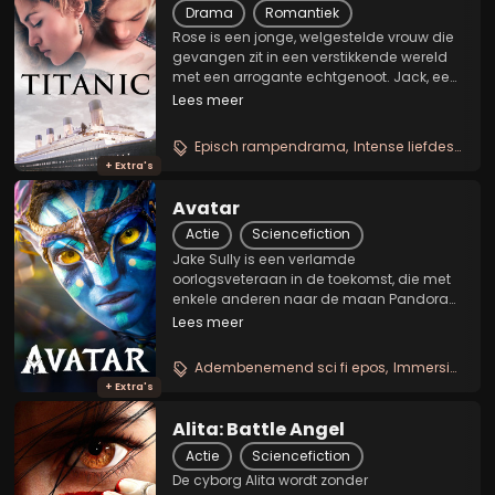
Drama
Romantiek
Rose is een jonge, welgestelde vrouw die
gevangen zit in een verstikkende wereld
met een arrogante echtgenoot. Jack, een
charmante, ruimdenkende artiest, steelt
Lees meer
het hart van Rose tijdens een cruise op
het schip R.M.S. Titanic. Wanneer het
Episch rampendrama
Intense liefdesgeschiedenis
schip...
+ Extra's
Avatar
Actie
Sciencefiction
Jake Sully is een verlamde
oorlogsveteraan in de toekomst, die met
enkele anderen naar de maan Pandora
wordt gebracht. De mensheid wil daar
Lees meer
waardevolle grondstoffen uit de grond
halen. Deze planeet wordt echter
Adembenemend sci fi epos
Immersieve wereldbouw
bewoond door de Na'vi, een...
+ Extra's
Alita: Battle Angel
Actie
Sciencefiction
De cyborg Alita wordt zonder