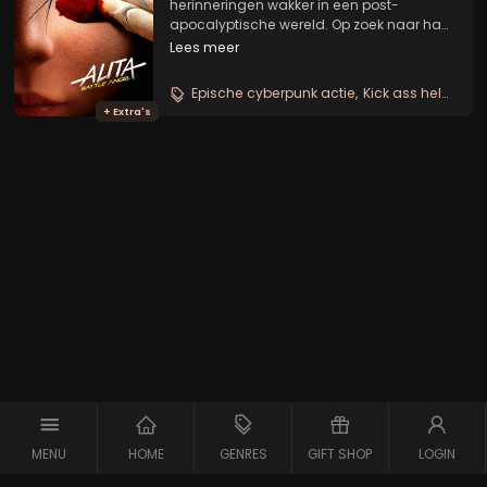
herinneringen wakker in een post-
apocalyptische wereld. Op zoek naar haar
verleden ontdekt ze haar ongelooflijke lot.
Lees meer
Epische cyberpunk actie
Kick ass heldin
Sp
+ Extra's
MENU
HOME
GENRES
GIFT SHOP
LOGIN