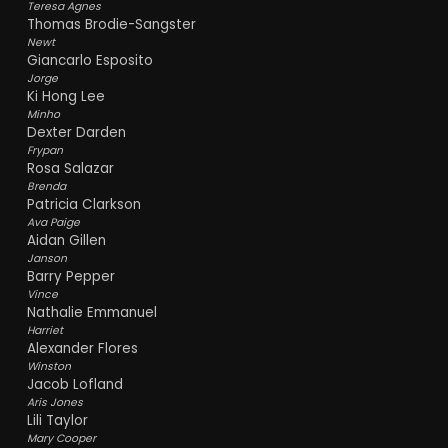
Teresa Agnes
Thomas Brodie-Sangster
Newt
Giancarlo Esposito
Jorge
Ki Hong Lee
Minho
Dexter Darden
Frypan
Rosa Salazar
Brenda
Patricia Clarkson
Ava Paige
Aidan Gillen
Janson
Barry Pepper
Vince
Nathalie Emmanuel
Harriet
Alexander Flores
Winston
Jacob Lofland
Aris Jones
Lili Taylor
Mary Cooper