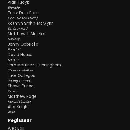
Alan Tudyk
Blondie
Terry Dale Parks
Carl (Masked Man)
Kathryn Smith-McGlynn
Dr. Crawford
Matthew T. Metzler
Barkley
Jenny Gabrielle
Ponytail
David House
Soldier
Lora Martinez-Cunningham
Thomas' Mother
Luke Gallegos
Young Thomas
Shawn Prince
David
Matthew Page
Harold (Soldier)
Alex Knight
Aide
Regisseur
Wes Ball