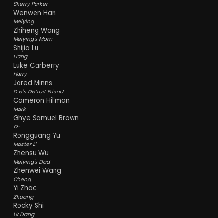
Sherry Parker
Wenwen Han
Meiying
Zhiheng Wang
Meiying's Mom
Shijia Lü
Liang
Luke Carberry
Harry
Jared Minns
Dre's Detroit Friend
Cameron Hillman
Mark
Ghye Samuel Brown
Oz
Rongguang Yu
Master Li
Zhensu Wu
Meiying's Dad
Zhenwei Wang
Cheng
Yi Zhao
Zhuang
Rocky Shi
Ur Dang