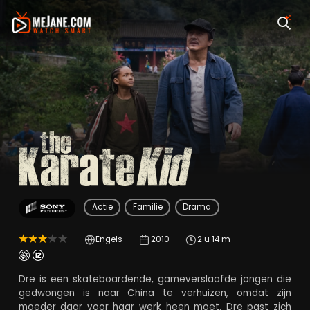
The Karate Kid
Actie
Familie
Drama
Engels
2010
2 u 14 m
Dre is een skateboardende, gameverslaafde jongen die
gedwongen is naar China te verhuizen, omdat zijn
moeder daar voor haar werk heen moet. Dre past zich