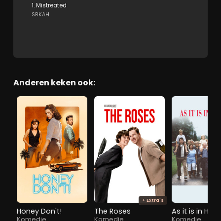
1. Mistreated
SRKAH
Anderen keken ook:
+ Extra's
Honey Don't!
The Roses
As it is in Hea
Komedie
Komedie
Komedie