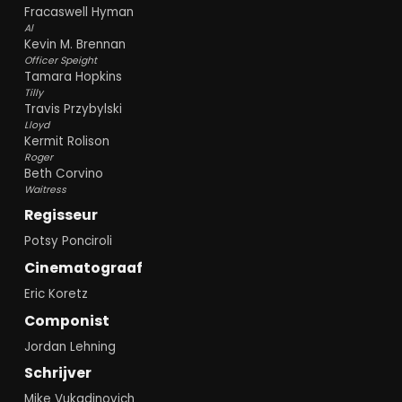
Fracaswell Hyman
Al
Kevin M. Brennan
Officer Speight
Tamara Hopkins
Tilly
Travis Przybylski
Lloyd
Kermit Rolison
Roger
Beth Corvino
Waitress
Regisseur
Potsy Ponciroli
Cinematograaf
Eric Koretz
Componist
Jordan Lehning
Schrijver
Mike Vukadinovich