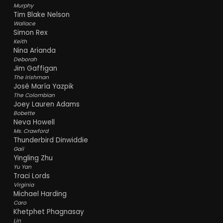
Murphy
Tim Blake Nelson
Wallace
Simon Rex
Keith
Nina Arianda
Deborah
Jim Gaffigan
The Irishman
José María Yazpik
The Colombian
Joey Lauren Adams
Bobette
Neva Howell
Ms. Crawford
Thunderbird Dinwiddie
Gail
Yingling Zhu
Yu Yan
Traci Lords
Virginia
Michael Harding
Caro
Khetphet Phagnasay
Lin