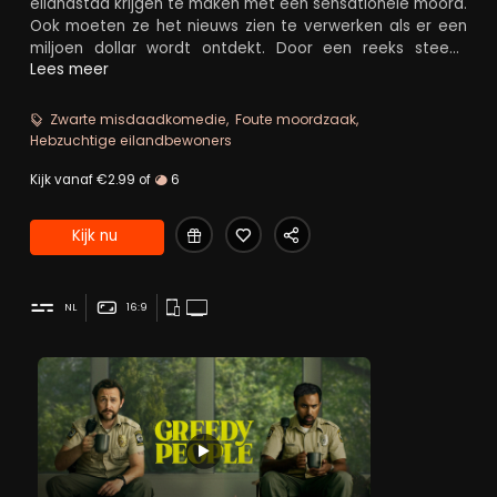
eilandstad krijgen te maken met een sensationele moord.
Ook moeten ze het nieuws zien te verwerken als er een
miljoen dollar wordt ontdekt. Door een reeks steeds
slechtere beslissingen die de eens zo vredige
Lees meer
gemeenschap overhoop haalt, beramen verschillende
mensen samenzweringen en plannen om in leven te
Zwarte misdaadkomedie
Foute moordzaak
blijven, terwijl het aantal lijken stijgt.
Hebzuchtige eilandbewoners
Kijk vanaf €2.99 of
6
Kijk nu
NL
16:9