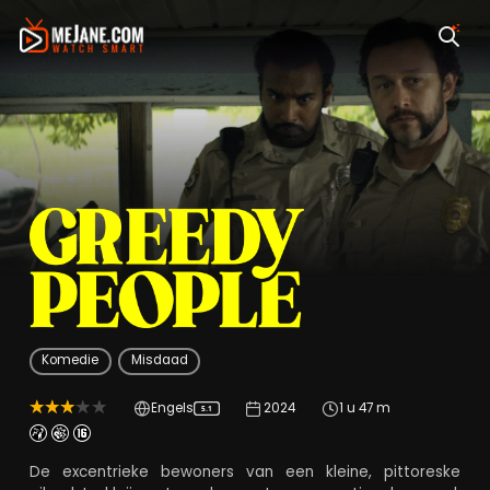
Greedy People
Komedie
Misdaad
Engels
2024
1 u 47 m
5.1
De excentrieke bewoners van een kleine, pittoreske