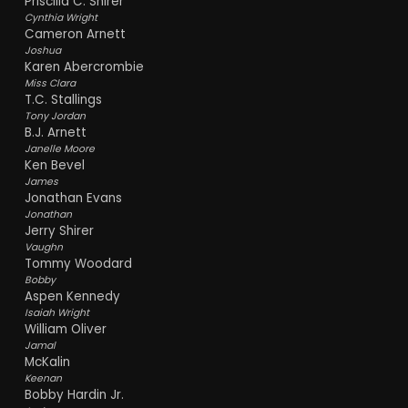
Priscilla C. Shirer
Cynthia Wright
Cameron Arnett
Joshua
Karen Abercrombie
Miss Clara
T.C. Stallings
Tony Jordan
B.J. Arnett
Janelle Moore
Ken Bevel
James
Jonathan Evans
Jonathan
Jerry Shirer
Vaughn
Tommy Woodard
Bobby
Aspen Kennedy
Isaiah Wright
William Oliver
Jamal
McKalin
Keenan
Bobby Hardin Jr.