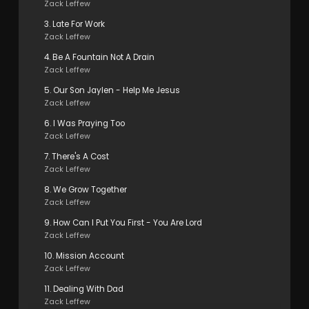
Zack Leffew
3. Late For Work
Zack Leffew
4. Be A Fountain Not A Drain
Zack Leffew
5. Our Son Jaylen - Help Me Jesus
Zack Leffew
6. I Was Praying Too
Zack Leffew
7. There's A Cost
Zack Leffew
8. We Grow Together
Zack Leffew
9. How Can I Put You First - You Are Lord
Zack Leffew
10. Mission Account
Zack Leffew
11. Dealing With Dad
Zack Leffew