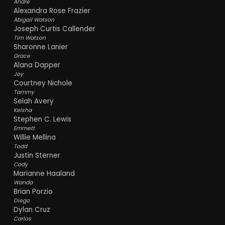
Andre
Alexandra Rose Frazier
Abigail Watson
Joseph Curtis Callender
Tim Watson
Sharonne Lanier
Grace
Alana Dapper
Joy
Courtney Nichole
Tammy
Selah Avery
Keisha
Stephen C. Lewis
Emmett
Willie Mellina
Todd
Justin Sterner
Cody
Marianne Haaland
Wanda
Brian Porzio
Diego
Dylan Cruz
Carlos