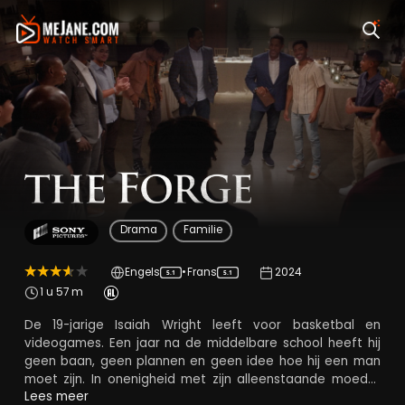
The Forge
Drama
Familie
Engels
•
Frans
2024
5.1
5.1
1 u 57 m
De 19-jarige Isaiah Wright leeft voor basketbal en
videogames. Een jaar na de middelbare school heeft hij
geen baan, geen plannen en geen idee hoe hij een man
moet zijn. In onenigheid met zijn alleenstaande moeder
Cynthia krijgt Jesaja een ultimatum: opstaan ​​of
Lees meer