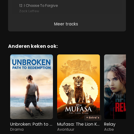
12. I Choose To Forgive
Zack Leffew
Meer tracks
Anderen keken ook:
+ Extra's
Unbroken: Path to Redemption
Mufasa: The Lion King
Relay
Drama
Avontuur
Actie