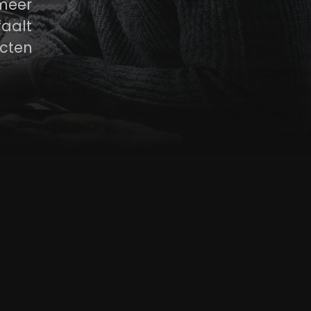
meer
aalt
ecten