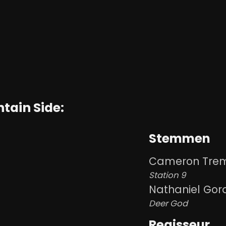
tain Side:
Stemmen
Cameron Tre
Station 9
Nathaniel Gor
Deer God
Regisseur