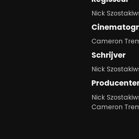
Nick Szostakiw
Cinematogr
Cameron Tre
Schrijver
Nick Szostakiw
Producente
Nick Szostakiw
Cameron Tre