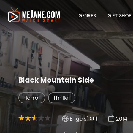
GENRES
GIFT SHOP
Black Mountain Side
Horror
Thriller
Engels
2014
5.1