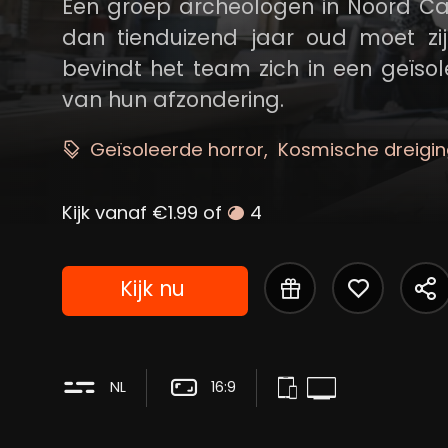
Een groep archeologen in Noord C
dan tienduizend jaar oud moet zi
bevindt het team zich in een geïso
van hun afzondering.
Geïsoleerde horror
Kosmische dreigin
Kijk vanaf €1.99 of
4
Kijk nu
NL
16:9