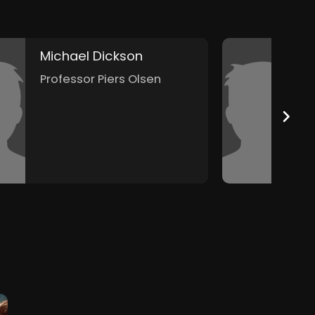
Michael Dickson
C
Professor Piers Olsen
F