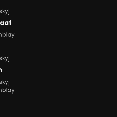
skyj
aaf
mblay
skyj
n
skyj
mblay