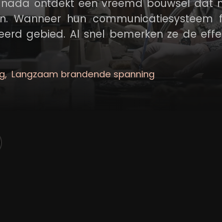
anada ontdekt een vreemd bouwsel dat 
jn. Wanneer hun communicatiesysteem f
leerd gebied. Al snel bemerken ze de eff
g
Langzaam brandende spanning