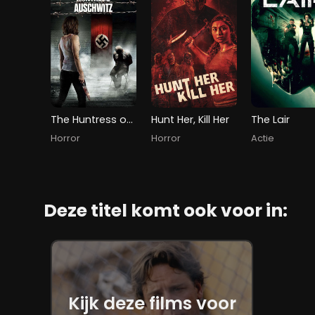
The Huntress of Auschwitz
Hunt Her, Kill Her
The Lair
Horror
Horror
Actie
Deze titel komt ook voor in:
Kijk deze films voor