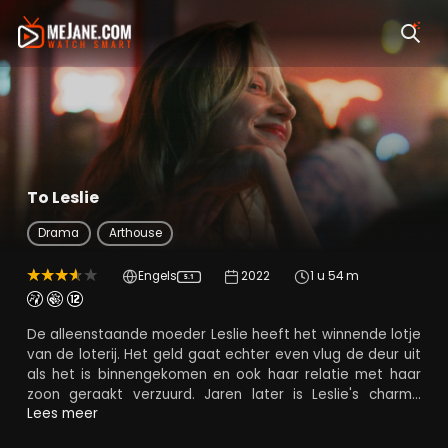
To Leslie
Drama
Arthouse
Engels
2022
1 u 54 m
5.1
De alleenstaande moeder Leslie heeft het winnende lotje
van de loterij. Het geld gaat echter even vlug de deur uit
als het is binnengekomen en ook haar relatie met haar
zoon geraakt verzuurd. Jaren later is Leslie's charme
uitgewerkt en kan ze nergens naartoe. Op zoek naar
Lees meer
verlossing vecht ze zich een weg om weer een leven op