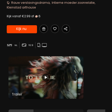
te bouwen. Voor hulp kan ze rekenen op de eenzame
Rauw verslavingsdrama
Intieme moeder zoonrelatie
motelmanager Sweeney.
Kleinstad arthouse
Kijk vanaf €2.99 of
6
Kijk nu
NL
16:9
Trailer
02:18