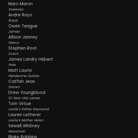
Marc Maron
Sweeney
Andre Royo
Royal
Owen Teague
James
Allison Janney
Nancy
Stephen Root
Dutch
James Landry Hébert
Pete
Matt Lauria
Handsome Outlaw
Catfish Jean
Darren
Drew Youngblood
13-Year-Old James
Tom Virtue
Leslie's Father Raymond
Lauren Letherer
Leslie's Mother Helen
Sewell Whitney
Newsman
Blake Robbins