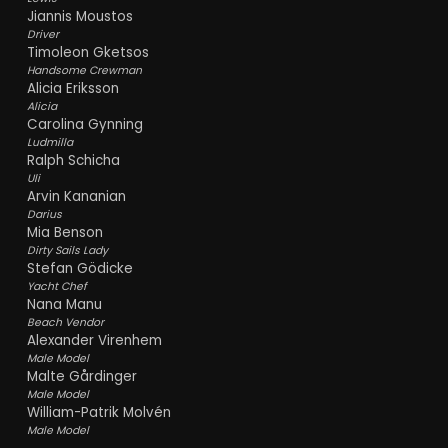
Jiannis Moustos
Driver
Timoleon Gketsos
Handsome Crewman
Alicia Eriksson
Alicia
Carolina Gynning
Ludmilla
Ralph Schicha
Uli
Arvin Kananian
Darius
Mia Benson
Dirty Sails Lady
Stefan Gödicke
Yacht Chef
Nana Manu
Beach Vendor
Alexander Virenhem
Male Model
Malte Gårdinger
Male Model
William-Patrik Molvén
Male Model