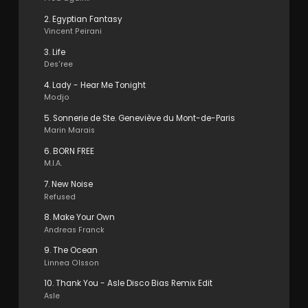
2. Egyptian Fantasy
Vincent Peirani
3. Life
Des'ree
4. Lady - Hear Me Tonight
Modjo
5. Sonnerie de Ste. Geneviève du Mont-de-Paris
Marin Marais
6. BORN FREE
M.I.A.
7. New Noise
Refused
8. Make Your Own
Andreas Franck
9. The Ocean
Linnea Olsson
10. Thank You - Asle Disco Bias Remix Edit
Asle