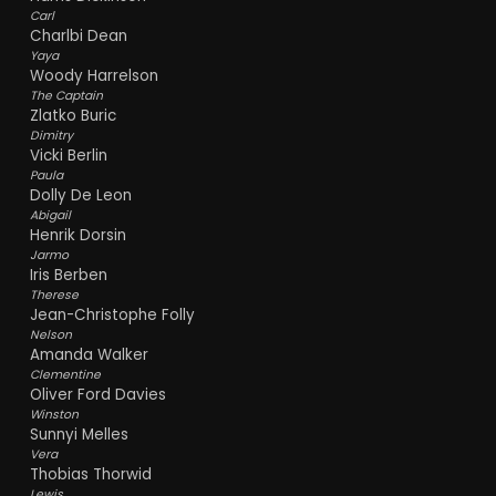
Carl
Charlbi Dean
Yaya
Woody Harrelson
The Captain
Zlatko Buric
Dimitry
Vicki Berlin
Paula
Dolly De Leon
Abigail
Henrik Dorsin
Jarmo
Iris Berben
Therese
Jean-Christophe Folly
Nelson
Amanda Walker
Clementine
Oliver Ford Davies
Winston
Sunnyi Melles
Vera
Thobias Thorwid
Lewis