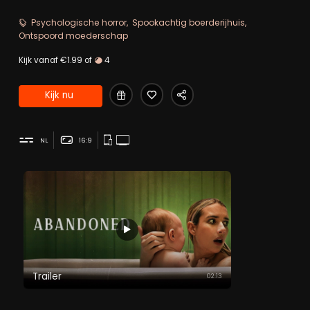
eigen veiligheid en die van haar pasgeboren zoon in
gevaar brengt.
Psychologische horror
Spookachtig boerderijhuis
Ontspoord moederschap
Kijk vanaf €1.99 of
4
Kijk nu
NL
16:9
Trailer
02:13