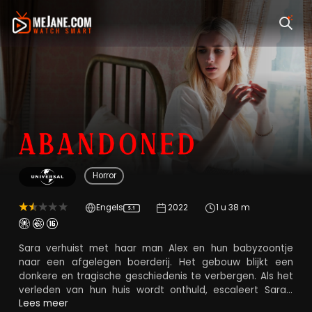
Abandoned
Horror
Engels
2022
1 u 38 m
5.1
Sara verhuist met haar man Alex en hun babyzoontje
naar een afgelegen boerderij. Het gebouw blijkt een
donkere en tragische geschiedenis te verbergen. Als het
verleden van hun huis wordt onthuld, escaleert Sara's
kwetsbaarheid tot een staat van psychose die haar
Lees meer