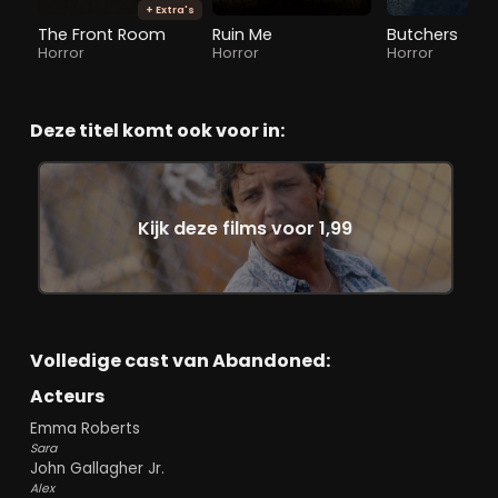
+ Extra's
The Front Room
Ruin Me
Butchers
Horror
Horror
Horror
Deze titel komt ook voor in:
Kijk deze films voor 1,99
Volledige cast van Abandoned:
Acteurs
Emma Roberts
Sara
John Gallagher Jr.
Alex