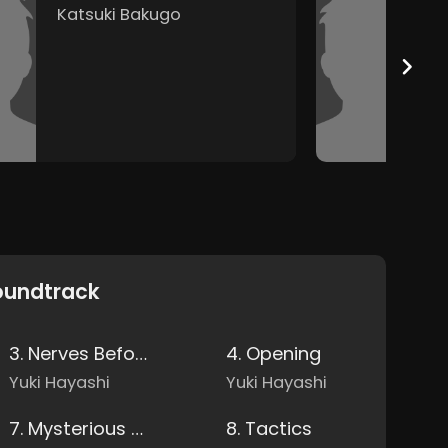
Katsuki Bakugo
S
oundtrack
3. Nerves Before Dispatch - The Story So Far
4. Opening
Yuki Hayashi
Yuki Hayashi
7. Mysterious Villains
8. Tactics