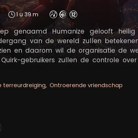
1 u 39 m
groep genaamd Humanize gelooft heilig
ergang van de wereld zullen betekenen
zien en daarom wil de organisatie de we
 Quirk-gebruikers zullen de controle ove
rnietiging moet leiden. Om iedereen te r
ldwijd superhelden en helden-in-opleid
 terreurdreiging
Ontroerende vriendschap
, om Humanize te stoppen.