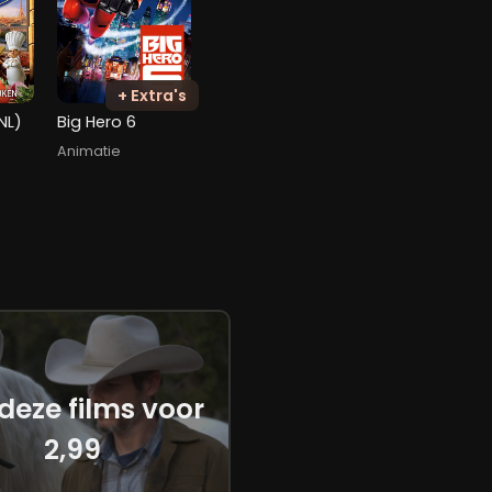
+ Extra's
NL)
Big Hero 6
Animatie
 deze films voor
2,99