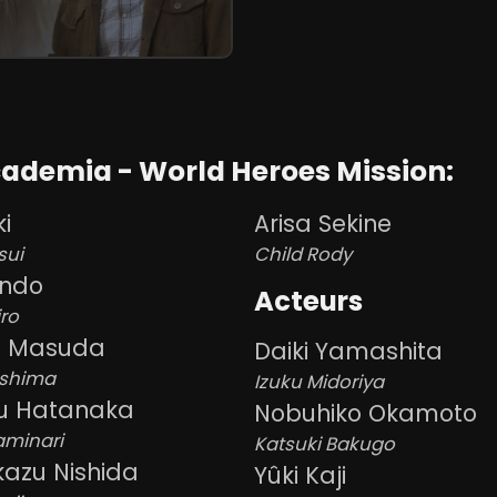
cademia - World Heroes Mission:
ki
Arisa Sekine
sui
Child Rody
indo
Acteurs
iro
ki Masuda
Daiki Yamashita
rishima
Izuku Midoriya
u Hatanaka
Nobuhiko Okamoto
aminari
Katsuki Bakugo
azu Nishida
Yûki Kaji