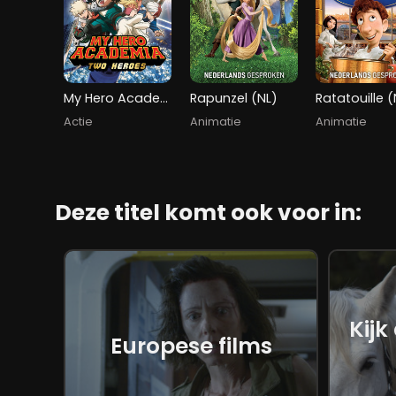
My Hero Academia: Two Heroes
Rapunzel (NL)
Ratatouille (
Actie
Animatie
Animatie
Deze titel komt ook voor in:
Kijk
Europese films