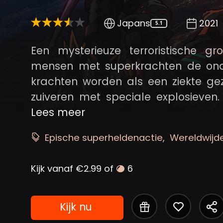
Japans
2021
5.1
Een mysterieuze terroristische 
mensen met superkrachten de ond
krachten worden als een ziekte ge
zuiveren met speciale explosieven.
krachten verliezen, wat tot massave
Lees meer
en te beschermen, verenigen were
Epische superheldenactie
Wereldwijde
waaronder Deku en zijn klasgenoten
Kijk vanaf €2.99 of
6
Kijk nu