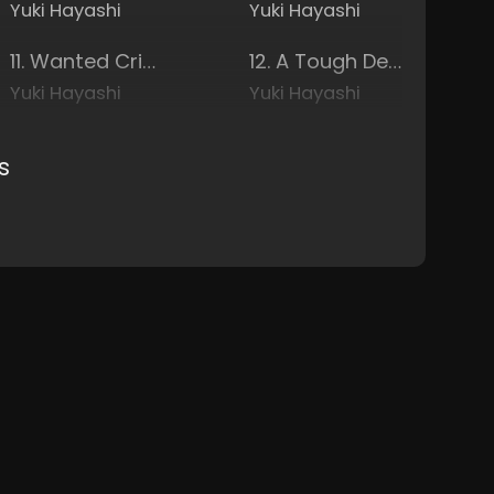
Yuki Hayashi
Yuki Hayashi
11. Wanted Criminal
12. A Tough Decision
Yuki Hayashi
Yuki Hayashi
s