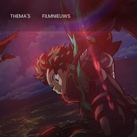
THEMA'S
FILMNIEUWS
o Academia - World Heroes Mission