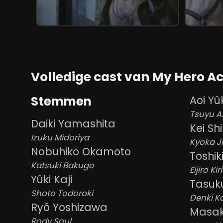
Volledige cast van My Hero A
Stemmen
Aoi Yû
Tsuyu A
Daiki Yamashita
Kei Sh
Izuku Midoriya
Kyoka J
Nobuhiko Okamoto
Toshi
Katsuki Bakugo
Eijiro Ki
Yûki Kaji
Tasuk
Shoto Todoroki
Denki K
Ryô Yoshizawa
Masak
Rody Soul