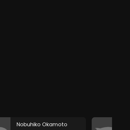
Nobuhiko Okamoto
Y