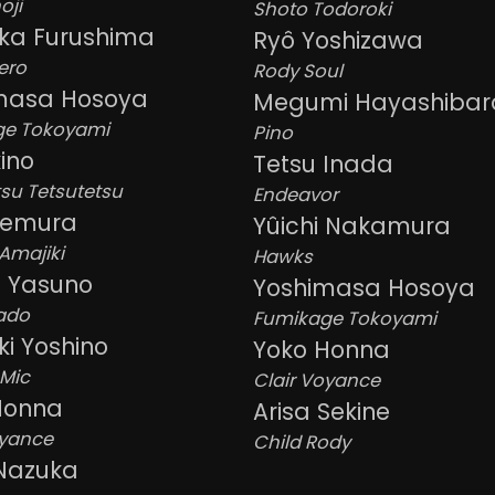
oji
Shoto Todoroki
aka Furushima
Ryô Yoshizawa
ero
Rody Soul
masa Hosoya
Megumi Hayashibar
ge Tokoyami
Pino
kino
Tetsu Inada
tsu Tetsutetsu
Endeavor
Uemura
Yûichi Nakamura
Amajiki
Hawks
o Yasuno
Yoshimasa Hosoya
Hado
Fumikage Tokoyami
ki Yoshino
Yoko Honna
 Mic
Clair Voyance
Honna
Arisa Sekine
oyance
Child Rody
 Nazuka