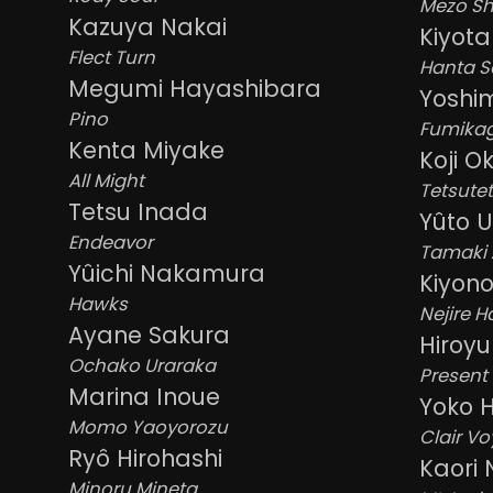
Mezo Sh
Kazuya Nakai
Kiyot
Flect Turn
Hanta S
Megumi Hayashibara
Yoshi
Pino
Fumika
Kenta Miyake
Koji O
All Might
Tetsute
Tetsu Inada
Yûto 
Endeavor
Tamaki 
Yûichi Nakamura
Kiyon
Hawks
Nejire 
Ayane Sakura
Hiroyu
Ochako Uraraka
Present
Marina Inoue
Yoko 
Momo Yaoyorozu
Clair V
Ryô Hirohashi
Kaori
Minoru Mineta