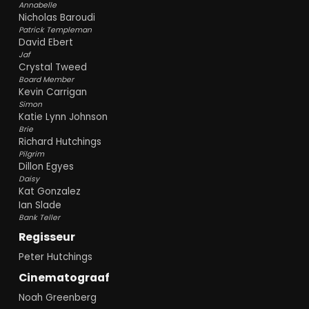
Annabelle
Nicholas Baroudi
Patrick Templeman
David Ebert
Jaf
Crystal Tweed
Board Member
Kevin Carrigan
Simon
Katie Lynn Johnson
Brie
Richard Hutchings
Pilgrim
Dillon Egyes
Daisy
Kat Gonzalez
Ian Slade
Bank Teller
Regisseur
Peter Hutchings
Cinematograaf
Noah Greenberg