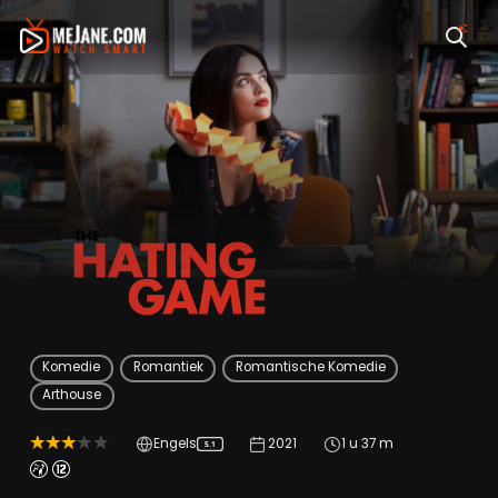
The Hating Game
Komedie
Romantiek
Romantische Komedie
Arthouse
Engels
2021
1 u 37 m
5.1