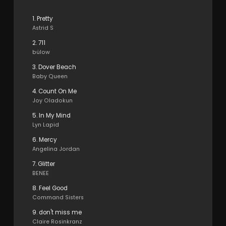
1. Pretty
Astrid S
2. 711
bülow
3. Dover Beach
Baby Queen
4. Count On Me
Joy Oladokun
5. In My Mind
Lyn Lapid
6. Mercy
Angelina Jordan
7. Glitter
BENEE
8. Feel Good
Command Sisters
9. don't miss me
Claire Rosinkranz