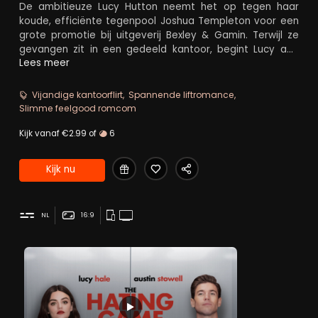
De ambitieuze Lucy Hutton neemt het op tegen haar
koude, efficiënte tegenpool Joshua Templeton voor een
grote promotie bij uitgeverij Bexley & Gamin. Terwijl ze
gevangen zit in een gedeeld kantoor, begint Lucy aan
een meedogenloos spel van een-op-een tegen Josh,
Lees meer
een rivaliteit die steeds ingewikkelder wordt door haar
toenemende aantrekkingskracht tot hem nadat een
Vijandige kantoorflirt
Spannende liftromance
onschuldig liftritje NSFW wordt. Is het liefde of gewoon
Slimme feelgood romcom
een spel in hun nooit eindigende jacht naar de topbaan?
Kijk vanaf €2.99 of
6
Kijk nu
NL
16:9