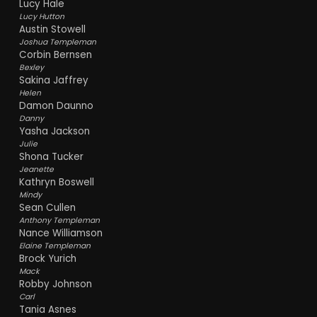
Lucy Hale
Lucy Hutton
Austin Stowell
Joshua Templeman
Corbin Bernsen
Bexley
Sakina Jaffrey
Helen
Damon Daunno
Danny
Yasha Jackson
Julie
Shona Tucker
Jeanette
Kathryn Boswell
Mindy
Sean Cullen
Anthony Templeman
Nance Williamson
Elaine Templeman
Brock Yurich
Mack
Robby Johnson
Carl
Tania Asnes