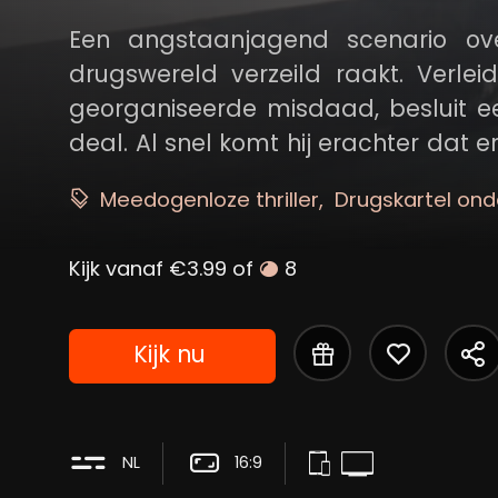
Een angstaanjagend scenario ov
drugswereld verzeild raakt. Verle
georganiseerde misdaad, besluit 
deal. Al snel komt hij erachter dat 
zijn leven en dat van zijn dierbaren...
Meedogenloze thriller
Drugskartel on
Kijk vanaf €3.99 of
8
Kijk nu
NL
16:9