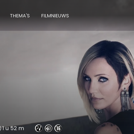
THEMA'S
FILMNIEUWS
ounselor
1 u 52 m