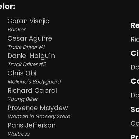
lor:
Goran Visnjic
Re
Banker
Cesar Aguirre
Ri
Truck Driver #1
C
Daniel Holguín
Truck Driver #2
Da
Chris Obi
C
Malkina's Bodyguard
Richard Cabral
Da
Young Biker
Provence Maydew
Sc
Woman in Grocery Store
Co
Paris Jefferson
Waitress
P