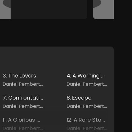
3. The Lovers
4. A Warning Moral Decisions
Daniel Pemberton
Daniel Pemberton
7. Confrontation And Conspiracy
8. Escape
Daniel Pemberton
Daniel Pemberton
11. A Glorious Woman
12. A Rare Stone Cautionary Tale
Daniel Pemberton
Daniel Pemberton