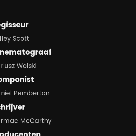
gisseur
dley Scott
inematograaf
riusz Wolski
omponist
niel Pemberton
hrijver
rmac McCarthy
roducenten