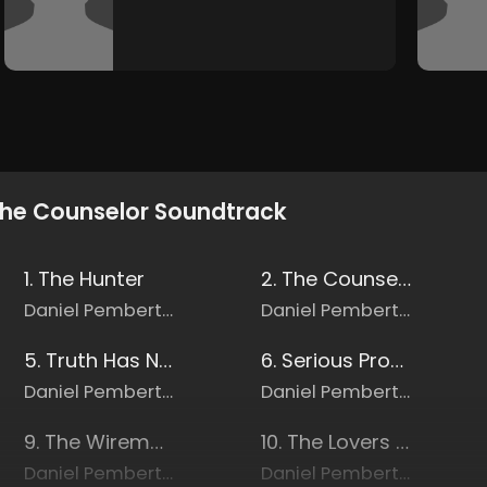
he Counselor Soundtrack
1. The Hunter
2. The Counselor Titles
Daniel Pemberton
Daniel Pemberton
5. Truth Has No Temperature
6. Serious Problems
Daniel Pemberton
Daniel Pemberton
9. The Wireman Prepares
10. The Lovers Phone Call
Daniel Pemberton
Daniel Pemberton