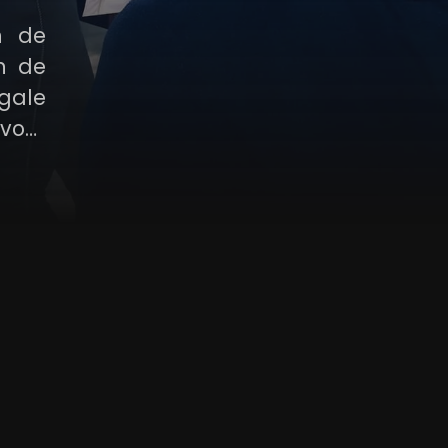
n de
n de
gale
 voor