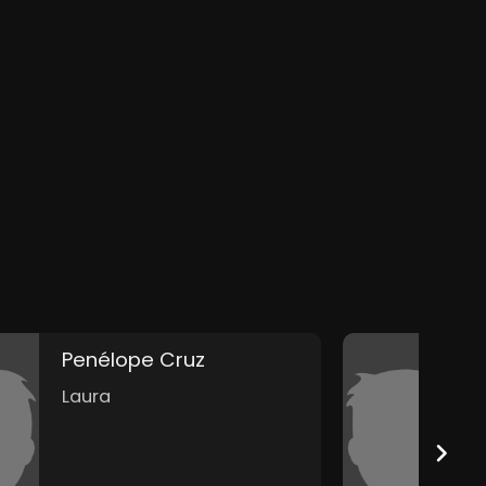
Penélope Cruz
C
Laura
M