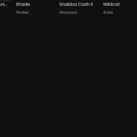
Dangerous Animals
Shade
Snabba Cash II
Wildcat
Thriller
Misdaad
Actie