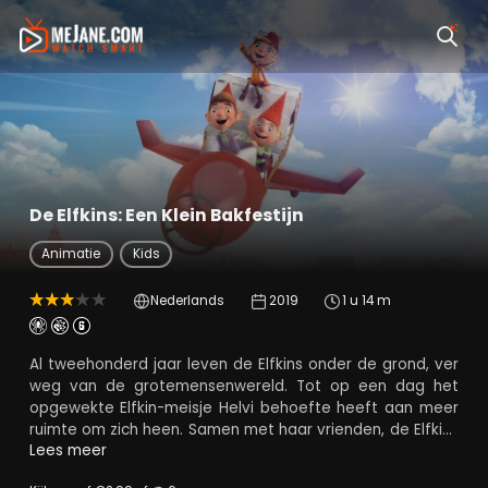
De Elfkins: Een Klein Bakfestijn
Animatie
Kids
Nederlands
2019
1 u 14 m
Al tweehonderd jaar leven de Elfkins onder de grond, ver
weg van de grotemensenwereld. Tot op een dag het
opgewekte Elfkin-meisje Helvi behoefte heeft aan meer
ruimte om zich heen. Samen met haar vrienden, de Elfkin-
jongens Kipp en Butz, trekt ze naar de bovengrondse
Lees meer
wereld waar ze tussen de grote mensen op zoek gaat