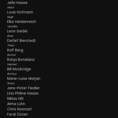
Jella Haase
Helvi
Louis Hofmann
Kipp
Elke Heidenreich
Vendla
Leon Seidel
Butz
Detlef Bierstedt
Theo
Rolf Berg
Bruno
Ranja Bonalana
Harriet
Bill Mockridge
Brimur
Marie-Luise Marjan
Rosa
Jens-Peter Fiedler
Lina Philine Haase
Niklas Hilt
Alma Lühn
Chris Nonnast
Ferdi Özten