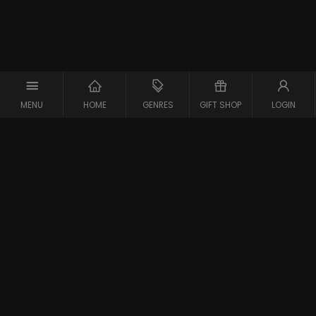
MENU
HOME
GENRES
GIFT SHOP
LOGIN
Support
Contact
Vraag en Antwoord
Systeemcheck
Privacy Policy
Algemene Voorwaarden
Blijf op de hoogte van de nieuwste films
Gestart in 2007 is meJane de eerste filmaanbieder in