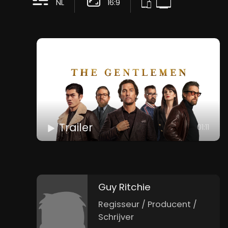
NL
16:9
Trailer
01:11
Guy Ritchie
Regisseur / Producent /
Schrijver