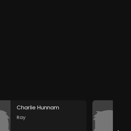
Charlie Hunnam
M
Ray
R