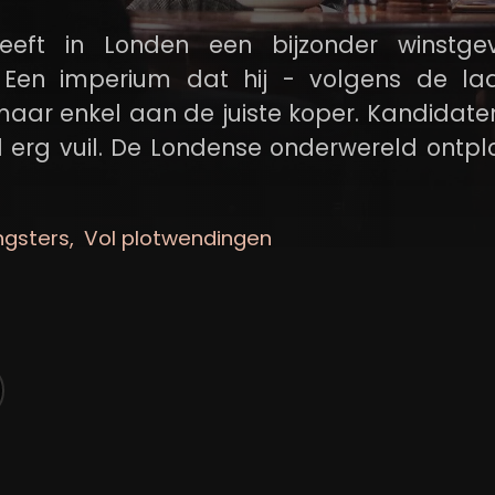
eft in Londen een bijzonder winstge
en imperium dat hij - volgens de laa
aar enkel aan de juiste koper. Kandidaten
l erg vuil. De Londense onderwereld ontplo
pel, samenzweringen en bloedvergieten.
angsters
Vol plotwendingen