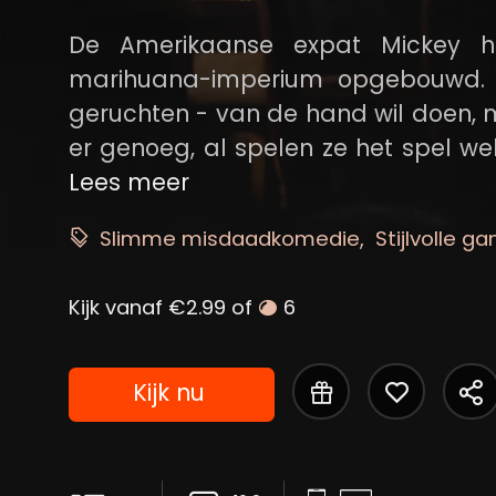
De Amerikaanse expat Mickey he
marihuana-imperium opgebouwd. E
geruchten - van de hand wil doen, m
er genoeg, al spelen ze het spel we
een kluwen van chantage, dubbel s
Lees meer
Slimme misdaadkomedie
Stijlvolle g
Kijk vanaf €2.99 of
6
Kijk nu