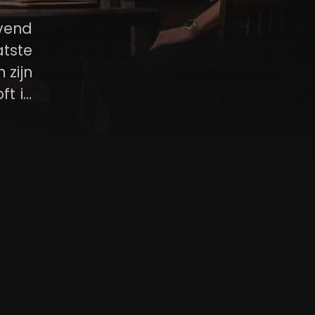
vend
tste
 zijn
ft in