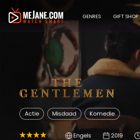
GENRES
GIFT SHOP
The G
Actie
Misdaad
Komedie
Engels
2019