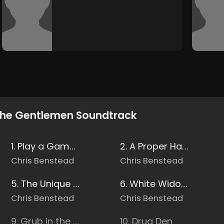
he Gentlemen Soundtrack
1. Play a Game With Me
2. A Proper Handsome Ct
Chris Benstead
Chris Benstead
5. The Unique Method
6. White Widow Super Cheese
Chris Benstead
Chris Benstead
9. Grub in the Tub
10. Drug Den