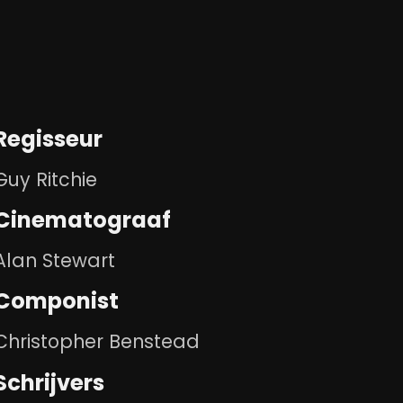
Regisseur
Guy Ritchie
Cinematograaf
Alan Stewart
Componist
Christopher Benstead
Schrijvers