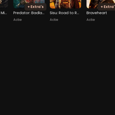
+ Extra's
+ Extra'
Greenland 2: Migration
Predator: Badlands
Sisu: Road to Revenge
Braveheart
Actie
Actie
Actie