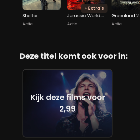
+ Extra's
Shelter
Jurassic World: Rebirth
Actie
Actie
Actie
Deze titel komt ook voor in:
Kijk deze films voor
2,99