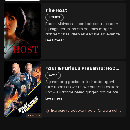
The Host
Thriller
Robert Atkinson is een bankier uit Londen.
Hij krijgt een kans om het alledaagse
achter zich te laten en een nieuw leven te
beginnen. Robert besluit voor een Chinees
Lees meer
kartel een koffer naar Amsterdam te
vervoeren. Al snel blijkt dat niets is wat...
Fast & Furious Presents: Hobbs
& Shaw
Actie
Al jarenlang gooien bikkelharde agent
Luke Hobbs en wetteloze outcast Deckard
Shaw elkaar de beledigingen om de oren.
Maar wanneer de cyber-genetisch
Lees meer
ontwikkelde anarchist Brixton een bio-
virus in handen krijgt dat de mensheid
Explosieve actiekomedie
Onwaarschijnlijk heldenduo
voorgoed kan...
+ Extra's