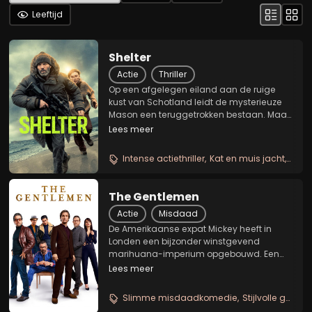
Leeftijd
Shelter
Actie
Thriller
Op een afgelegen eiland aan de ruige
kust van Schotland leidt de mysterieuze
Mason een teruggetrokken bestaan. Maar
wanneer hij tijdens een heftige storm een
Lees meer
jong meisje van verdrinking redt, trekt zijn
moedige reddingsactie de aandacht
Intense actiethriller
Kat en muis jacht
Hoog
van...
The Gentlemen
Actie
Misdaad
De Amerikaanse expat Mickey heeft in
Londen een bijzonder winstgevend
marihuana-imperium opgebouwd. Een
imperium dat hij - volgens de laatste
Lees meer
geruchten - van de hand wil doen, maar
enkel aan de juiste koper. Kandidaten zijn
Slimme misdaadkomedie
Stijlvolle gangsters
er genoeg, al spelen ze...