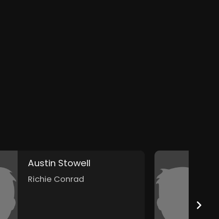
Austin Stowell
E
Richie Conrad
K