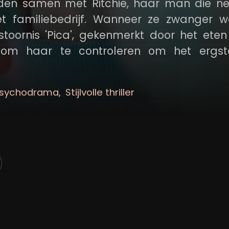
leiden samen met Ritchie, haar man die n
t familiebedrijf. Wanneer ze zwanger wo
toornis 'Pica', gekenmerkt door het ete
t om haar te controleren om het ergst
rzetting van de familielijn van de Conra
ontroleerbare obsessie misschien een gr
sychodrama
Stijlvolle thriller