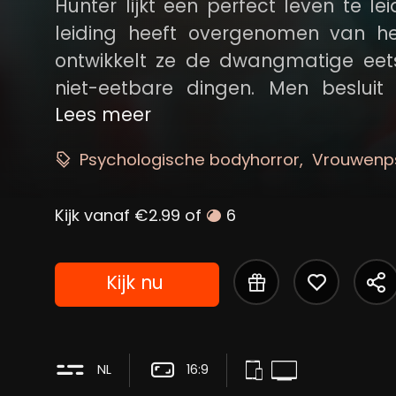
Hunter lijkt een perfect leven te 
leiding heeft overgenomen van he
ontwikkelt ze de dwangmatige eets
niet-eetbare dingen. Men beslui
voorkomen: de bedreiging van de voo
Lees meer
Maar verbergt deze vreemde en onc
Psychologische bodyhorror
Vrouwenp
en verschrikkelijk geheim?
Kijk vanaf €2.99 of
6
Kijk nu
NL
16:9