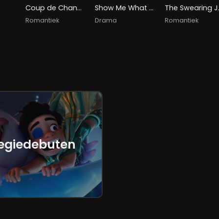
Coup de Chance
Show Me What You Got
The
Romantiek
Drama
Romantiek
egiedebuten