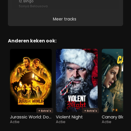
12. Bingo
Sonya Belousova
Meer tracks
Anderen keken ook:
+ Extra's
+ Extra's
Jurassic World: Dominion
Violent Night
Canary Black
Actie
Actie
Actie