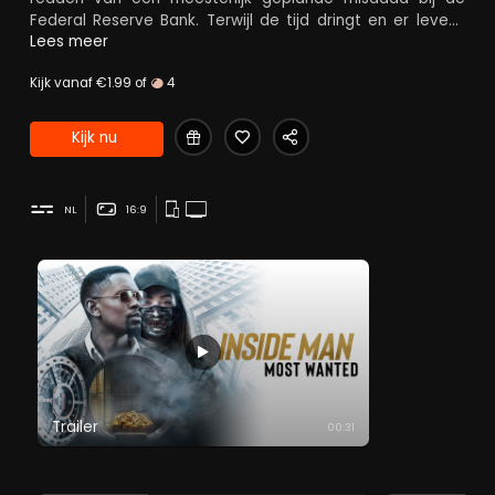
Federal Reserve Bank. Terwijl de tijd dringt en er levens
op het spel staan, moeten zij hun professionele
Lees meer
verschillen opzij zetten voordat zij gevangen raken in
Kijk vanaf €1.99 of
4
haar krankzinnige web van leugens.
Kijk nu
NL
16:9
Trailer
00:31