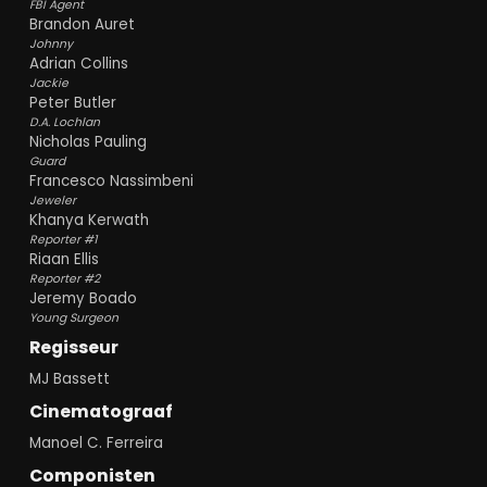
FBI Agent
Brandon Auret
Johnny
Adrian Collins
Jackie
Peter Butler
D.A. Lochlan
Nicholas Pauling
Guard
Francesco Nassimbeni
Jeweler
Khanya Kerwath
Reporter #1
Riaan Ellis
Reporter #2
Jeremy Boado
Young Surgeon
Regisseur
MJ Bassett
Cinematograaf
Manoel C. Ferreira
Componisten