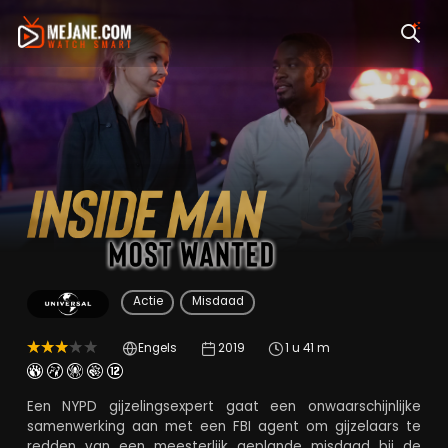
Inside Man: Most W
Actie
Misdaad
Engels
2019
1 u 41 m
Een NYPD gijzelingsexpert gaat een onwaarschijnlijke
samenwerking aan met een FBI agent om gijzelaars te
redden van een meesterlijk geplande misdaad bij de