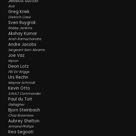
Jessica Sutton
Ava
Greg Kriek
Dietrich Case
Sven Ruygrok
Bobby Jenkins
Akshay Kumar
Ansh Ramachandra
Andre Jacobs
Sergeant Sam Abrams
Joe Vaz
Myron
Deon Lotz
FBI Dir Briggs
Urs Rechn
Maynar Schmidt
Kevin Otto
S.W.A.T Commander
Paul du Toit
Gallagher
Bjorn Steinbach
Chaz Brownlow
Aubrey Shelton
Armand Phillips
Rea Segoati