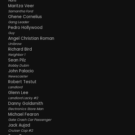
Hans
Maritza Veer
Samantha Ford
Ohene Cornelius
Gang Leader
Pedro Hollywood
Guy
Angel Christian Roman
Unibrow
Richard Bird
Neighbor 1
Sean Pilz
Bobby Dubin
John Palacio
Newscaster
Robert Testut
Landlord
Glenn Lee
Landlord Lacky #2
Danny Goldsmith
Electronics Store Man
Michael Fearon
Gate Crash Car Passenger
Jack Aujad
Cruiser Cop #2