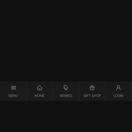
MENU
HOME
GENRES
GIFT SHOP
LOGIN
Support
Contact
Vraag en Antwoord