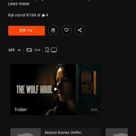
onrust in de stad escaleert tijdens de beruchte 'Summer
Lees meer
of Sam'.
Kijk vanaf €1.99 of
4
Kijk nu
NL
16:9
Trailer
01:51
Alistair Banks Griffin