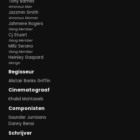
Tony Barnes
Amorous Man
Jazzmin Smith
Amorous Woman
Jahmere Rogers
Gang Member
Cj Stuart
Gang Member
Millz Serano
Gang Member
Heinley Gaspard
Mongo
Regisseur
Alistair Banks Griffin
Cinematograaf
Khalid Mohtaseb
Componisten
Saunder Jurriaans
Danny Bensi
Schrijver