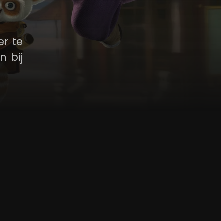
er te
n bij