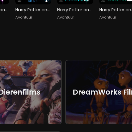
Harry Potter and the Goblet of Fire
Harry Potter and the Philosopher's Stone
Harry Potter and the Order of the Phoenix
Harry Potter 
Avontuur
Avontuur
Avontuur
Dierenfilms
DreamWorks Fi