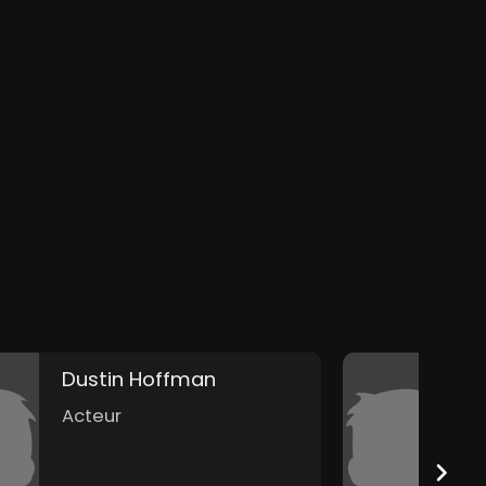
Dustin Hoffman
J
Acteur
A