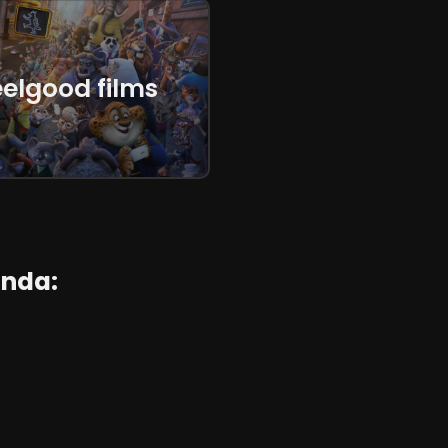
eelgood films
anda: