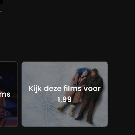
and the Chamber of Secrets
Kijk deze films voor
lms
1,99