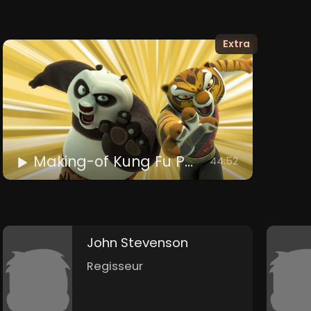
Extra
Making-of Kung Fu Panda
44:52
John Stevenson
Regisseur