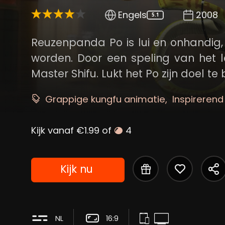
Engels
2008
5.1
Reuzenpanda Po is lui en onhandig
worden. Door een speling van het lo
Master Shifu. Lukt het Po zijn doel te
Grappige kungfu animatie
Inspirerend
Kijk vanaf €1.99 of
4
Kijk nu
NL
16:9