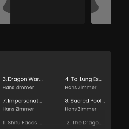
3. Dragon Warrior Is Among Us
4. Tai Lung Escapes
Hans Zimmer
Hans Zimmer
7. Impersonating Shifu
8. Sacred Pool Of Tears
Hans Zimmer
Hans Zimmer
11. Shifu Faces Tai Lung
12. The Dragon Scroll