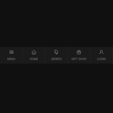
MENU
HOME
GENRES
GIFT SHOP
LOGIN
Support
Contact
Vraag en Antwoord
Systeemcheck
Privacy Policy
Algemene Voorwaarden
Blijf op de hoogte van de nieuwste films