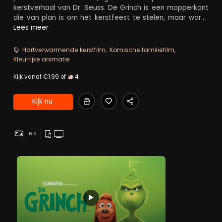
kerstverhaal van Dr. Seuss. De Grinch is een mopperkont
die van plan is om het kerstfeest te stelen, maar wordt
op andere gedachten gebracht door het vrolijke meisje
Lees meer
Cindy-Lou die juist dol is op kerst.
Hartverwarmende kerstfilm
Komische familiefilm
Kleurrijke animatie
Kijk vanaf €1.99 of
4
Kijk nu
16:9