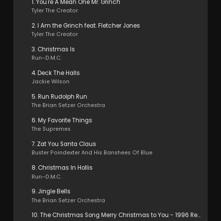
1. You're A Mean One Mr. Grinch
Tyler The Creator
2. I Am the Grinch feat. Fletcher Jones
Tyler The Creator
3. Christmas Is
Run–D.M.C.
4. Deck The Halls
Jackie Wilson
5. Run Rudolph Run
The Brian Setzer Orchestra
6. My Favorite Things
The Supremes
7. Zat You Santa Claus
Buster Poindexter And His Banshees Of Blue
8. Christmas In Hollis
Run–D.M.C.
9. Jingle Bells
The Brian Setzer Orchestra
10. The Christmas Song Merry Christmas to You - 1996 Remaster