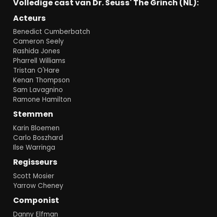
Volledige cast van Dr. Seuss' The Grinch (NL):
Acteurs
Benedict Cumberbatch
Cameron Seely
Rashida Jones
Pharrell Williams
Tristan O'Hare
Kenan Thompson
Sam Lavagnino
Ramone Hamilton
Stemmen
Karin Bloemen
Carlo Boszhard
Ilse Warringa
Regisseurs
Scott Mosier
Yarrow Cheney
Componist
Danny Elfman