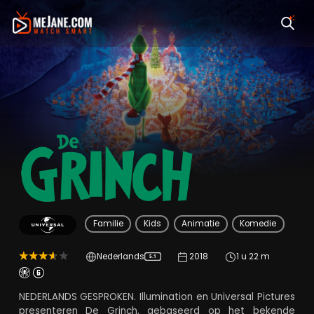
Dr. Seuss' The Grinc
Familie
Kids
Animatie
Komedie
Nederlands
2018
1 u 22 m
5.1
NEDERLANDS GESPROKEN. Illumination en Universal Pictures
presenteren De Grinch, gebaseerd op het bekende