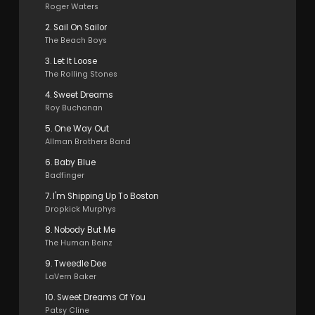
Roger Waters
2. Sail On Sailor
The Beach Boys
3. Let It Loose
The Rolling Stones
4. Sweet Dreams
Roy Buchanan
5. One Way Out
Allman Brothers Band
6. Baby Blue
Badfinger
7. I'm Shipping Up To Boston
Dropkick Murphys
8. Nobody But Me
The Human Beinz
9. Tweedle Dee
LaVern Baker
10. Sweet Dreams Of You
Patsy Cline