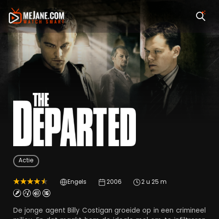
The Departed
Actie
Engels
2006
2 u 25 m
De jonge agent Billy Costigan groeide op in een crimineel