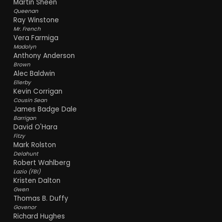
Martin Sheen
Queenan
Ray Winstone
Mr. French
Vera Farmiga
Madolyn
Anthony Anderson
Brown
Alec Baldwin
Ellerby
Kevin Corrigan
Cousin Sean
James Badge Dale
Barrigan
David O'Hara
Fitzy
Mark Rolston
Delahunt
Robert Wahlberg
Lazio (FBI)
Kristen Dalton
Gwen
Thomas B. Duffy
Govenor
Richard Hughes