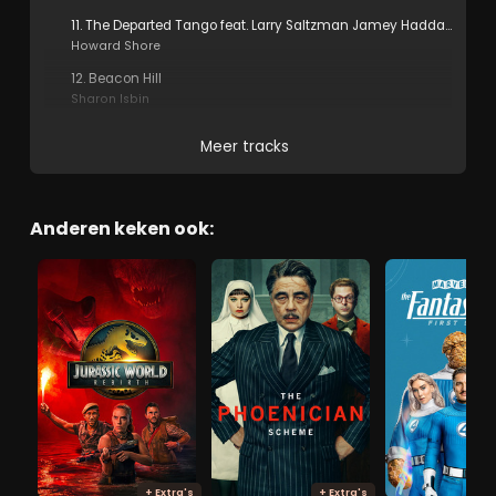
11. The Departed Tango feat. Larry Saltzman Jamey Haddad Marc Ribot Shawn Pelton & Tim Le Febvre
Howard Shore
12. Beacon Hill
Sharon Isbin
Meer tracks
Anderen keken ook:
+ Extra's
+ Extra's