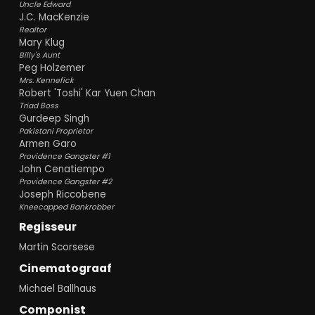
Uncle Edward
J.C. MacKenzie
Realtor
Mary Klug
Billy's Aunt
Peg Holzemer
Mrs. Kennefick
Robert 'Toshi' Kar Yuen Chan
Triad Boss
Gurdeep Singh
Pakistani Proprietor
Armen Garo
Providence Gangster #1
John Cenatiempo
Providence Gangster #2
Joseph Riccobene
Kneecapped Bankrobber
Regisseur
Martin Scorsese
Cinematograaf
Michael Ballhaus
Componist