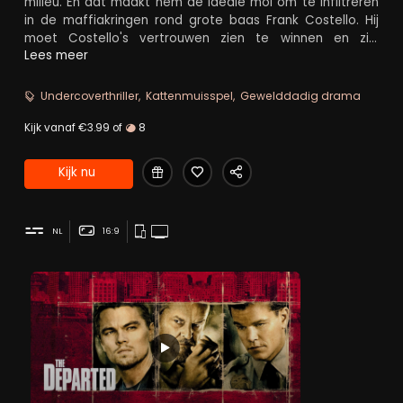
milieu. En dat maakt hem de ideale mol om te infiltreren
in de maffiakringen rond grote baas Frank Costello. Hij
moet Costello's vertrouwen zien te winnen en zijn
contactpersonen bij de politie helpen Costello ten val te
Lees meer
brengen. Ondertussen heeft agent Colin Sullivan van de
speciale inlichtingeneenheid van iedereen het volste
Undercoverthriller
Kattenmuisspel
Gewelddadig drama
vertrouwen. Niemand vermoedt dat hij Costello's mol is.
Kijk vanaf €3.99 of
8
Kijk nu
NL
16:9