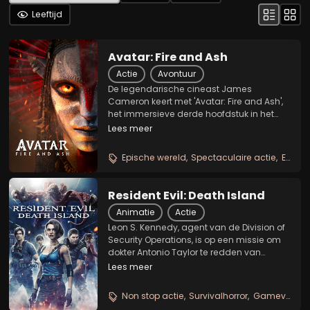
Leeftijd
Avatar: Fire and Ash
Actie
Avontuur
De legendarische cineast James
Cameron keert met 'Avatar: Fire and Ash',
het immersieve derde hoofdstuk in het
avontuur van ex-marinier en Na'vi-leider
Lees meer
Jake Sully, Na'vi-strijder Neytiri en hun
gezin terug naar de adembenemende
Epische wereld
Spectaculaire actie
Emotioneel familieverhaal
wereld van Pandora....
Resident Evil: Death Island
Animatie
Actie
Leon S. Kennedy, agent van de Division of
Security Operations, is op een missie om
dokter Antonio Taylor te redden van
ontvoerders wanneer een mysterieuze
Lees meer
vrouw zijn achtervolging dwarsboomt.
Ondertussen onderzoekt Chris Redfield,
Non stop actie
Survivalhorror
Gameverfilming
agent van...