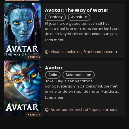
Avatar: The Way of Water
Fantasy
Avontuur
14 jaar na de gebeurtenissen uit het
eerste deel is er een hoop veranderd voor
Jake en Neytiri, die ondertussen hun plekje
hebben gevonden in het regenwoud van
Lees meer
Pandora dat ze thuis kunnen noemen. De
twee hebben samen drie Na'vi kinderen
Visueel spektakel
Emotioneel avontuur
Ad
en een...
+ Extra's
Avatar
Actie
Sciencefiction
Jake Sully is een verlamde
oorlogsveteraan in de toekomst, die met
enkele anderen naar de maan Pandora
wordt gebracht. De mensheid wil daar
Lees meer
waardevolle grondstoffen uit de grond
halen. Deze planeet wordt echter
Adembenemend sci fi epos
Immersieve wereldbouw
bewoond door de Na'vi, een...
+ Extra's