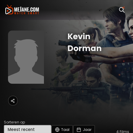
Kevin
Dorman
Sorteren op
Taal
Jaar
4
Films