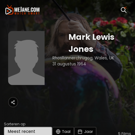
Mark Lewis
Jones
Rhosllannerchrugog, Wales, UK
31 augustus 1964
Sorteren op
Taal
Jaar
5
Films