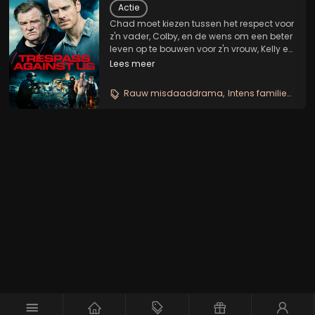
Actie
Chad moet kiezen tussen het respect voor
z'n vader, Colby, en de wens om een beter
leven op te bouwen voor z'n vrouw, Kelly en
hun kinderen. Wanneer Colby een inbraak
Lees meer
plant voor een landhuis vol waardevolle
spullen, komt hij voor een keuze te...
Rauw misdaaddrama
Intens familieconflict