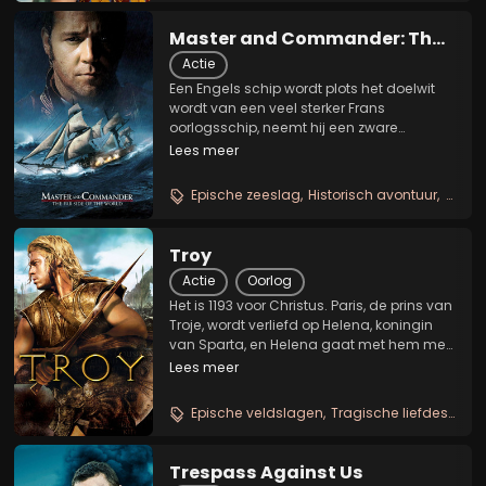
Master and Commander: The
Far Side of the World
Actie
Een Engels schip wordt plots het doelwit
wordt van een veel sterker Frans
oorlogsschip, neemt hij een zware
beslissing: ondanks aanzienlijke schade
Lees meer
en een groot aantal gewonden onder zijn
bemanning, zet hij de achtervolging in.
Epische zeeslag
Historisch avontuur
Intie
Het is een missie...
Troy
Actie
Oorlog
Het is 1193 voor Christus. Paris, de prins van
Troje, wordt verliefd op Helena, koningin
van Sparta, en Helena gaat met hem mee
naar Troje, zonder dat haar echtgenoot -
Lees meer
koning Menelaos- dat weet. Dit zorgt er
voor dat beide koninkrijken in oorlog...
Epische veldslagen
Tragische liefdesstrijd
Trespass Against Us