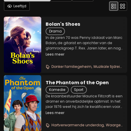
Leeftijd
Bolan's Shoes
Drama
In de jaren 70 was Penny idolaat van Marc
Bolan, de gitarist en oprichter van de
glamrockgroep T. Rex. Jaren later, en nog
steeds vasthoudend aan de aanbidding
Lees meer
van haar jeugdidool, neemt overlevende
Penny haar beste vriend en mede-Marc
Donker familiegeheim
Muzikale tijdreis
Int
Bolan-fan...
The Phantom of the Open
Komedie
Sport
De kraanbestuurder Maurice Flitcroft is een
dromer en onverbiddelijke optimist. In het
jaar 1976 weet hij zich te kwalificeren voor
het Britse golfkampioenschap, ondanks
Lees meer
dat hij nooit eerder een balletje heeft
geslagen. Met volle moed en...
Hartverwarmende underdog
Waargebeurde golfkomedie