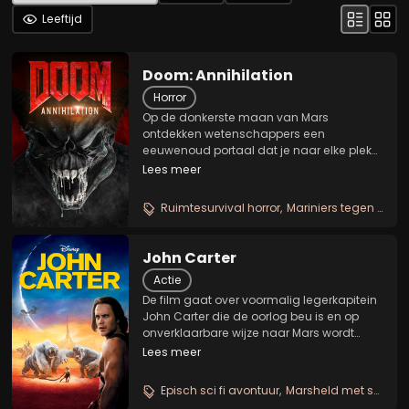
Leeftijd
Doom: Annihilation
Horror
Op de donkerste maan van Mars
ontdekken wetenschappers een
eeuwenoud portaal dat je naar elke plek
in het universum kan teleporteren. Hun
Lees meer
vondst - ingehaald als de grootste
ontdekking aller tijden - blijkt echter een
Ruimtesurvival horror
Mariniers tegen demonen
helpoort waardoor demonische...
John Carter
Actie
De film gaat over voormalig legerkapitein
John Carter die de oorlog beu is en op
onverklaarbare wijze naar Mars wordt
getransporteerd. Daar wordt hij tegen zijn
Lees meer
zin betrokken bij een enorm conflict tussen
de bewoners van de planeet, waaronder
Episch sci fi avontuur
Marsheld met superkrachten
Tars...