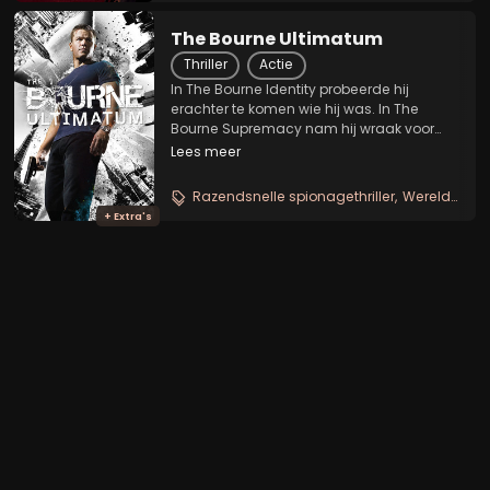
The Bourne Ultimatum
Thriller
Actie
In The Bourne Identity probeerde hij
erachter te komen wie hij was. In The
Bourne Supremacy nam hij wraak voor
wat hem was aangedaan. En nu komt hij
Lees meer
thuis... en kan alles weer terughalen.
Treadstonem, het ultra geheime
Razendsnelle spionagethriller
Wereldwijde klopjacht
programma dat deze...
+ Extra's