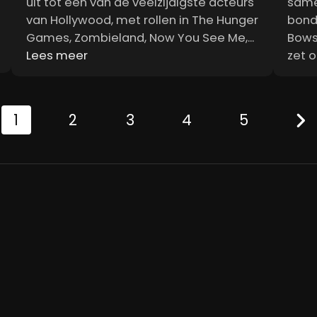
uit tot een van de veelzijdigste acteurs
same
van Hollywood, met rollen in The Hunger
bond
Games, Zombieland, Now You See Me,...
Bowse
Lees meer
zet o
1
2
3
4
5
Blijf op de