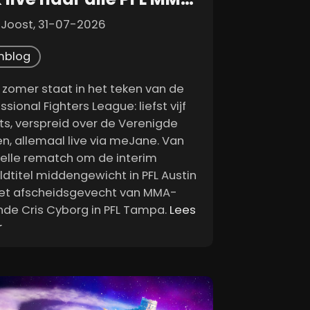
 Joost, 31-07-2026
mblog
 zomer staat in het teken van de
ssional Fighters League: liefst vijf
ts, verspreid over de Verenigde
en, allemaal live via meJane. Van
felle rematch om de interim
ldtitel middengewicht in PFL Austin
het afscheidsgevecht van MMA-
nde Cris Cyborg in PFL Tampa.
Lees
r