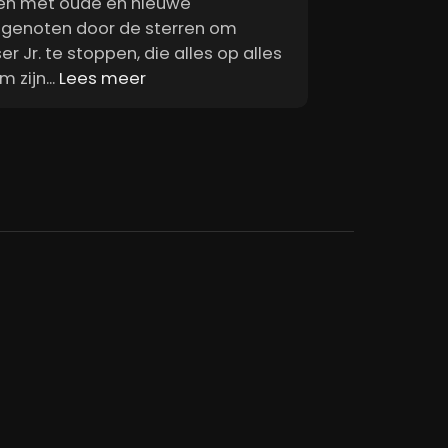
n met oude én nieuwe
genoten door de sterren om
r Jr. te stoppen, die alles op alles
m zijn...
Lees meer
 hoogte van de nieuwste films