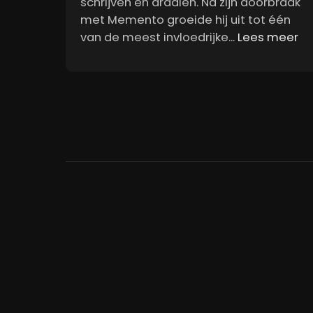
schrijven en draaien. Na zijn doorbraak
met Memento groeide hij uit tot één
van de meest invloedrijke...
Lees meer
Support