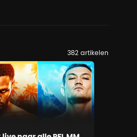
382 artikelen
Kijk live naar alle PFL MMA Events