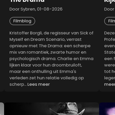
Door Sybren, 01-08-2026
Door
Filmblog
Fil
Kristoffer Borgli, de regisseur van Sick of
Deze
Myself en Dream Scenario, verrast
Profe
opnieuw met The Drama: een scherpe
even
mix van romantiek, zwarte humor en
Stat
psychologisch drama. Charlie en Emma
een 
lijken klaar voor hun droombruiloft,
were
maar een onthulling uit Emma's
tot 
verleden zet hun relatie volledig op
lege
scherp...
Lees meer
mee