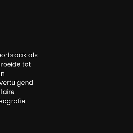
oorbraak als
roeide tot
jn
overtuigend
laire
eografie