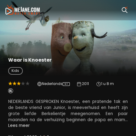
Waar is Knoester
Kids
Nederlands
2011
1 u 8 m
5.1
NEDERLANDS GESPROKEN Knoester, een pratende tak en
de beste vriend van Junior, is meeverhuisd en heeft zijn
grote liefde Berkelientje meegenomen. Een paar
maanden na de verhuizing beginnen de papa en mama
van Junior zich zorgen te maken, omdat Junior nog
Lees meer
steeds geen nieuwe vriendjes heeft gemaakt. Maar