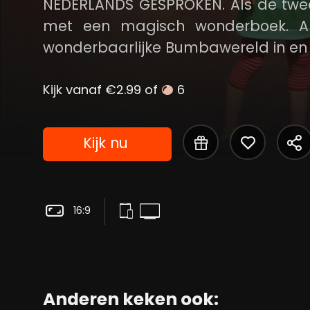
NEDERLANDS GESPROKEN. Als de tweeli
met een magisch wonderboek. A
wonderbaarlijke Bumbawereld in en l
Kijk vanaf €2.99 of
6
Kijk nu
16:9
Anderen keken ook: