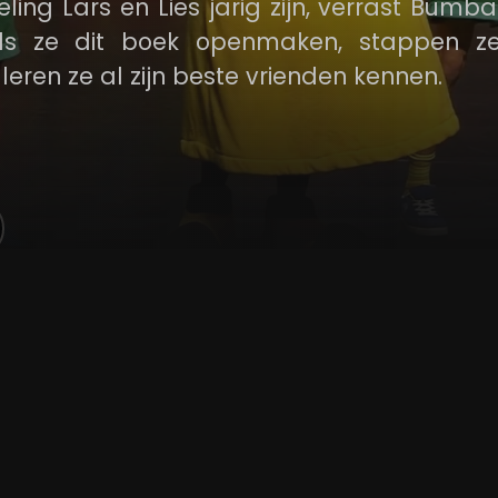
ng Lars en Lies jarig zijn, verrast Bumb
ls ze dit boek openmaken, stappen z
eren ze al zijn beste vrienden kennen.