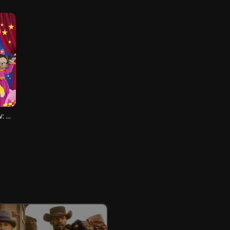
Bumba Show: Met Bumbina in Dromenland