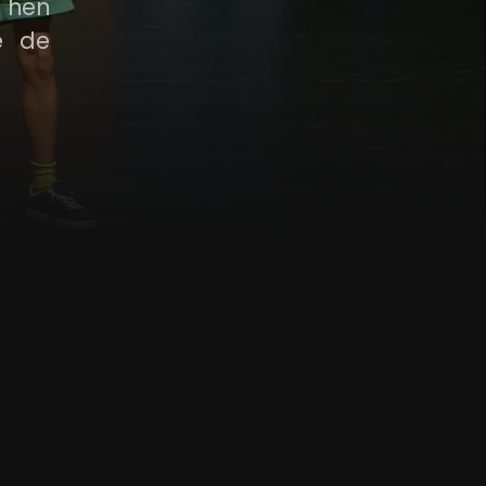
a hen
e de