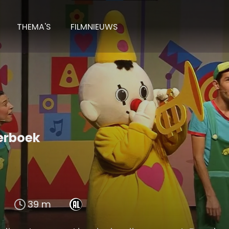
THEMA'S
FILMNIEUWS
erboek
39 m