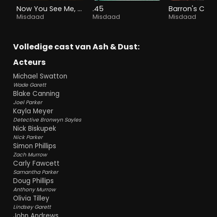
Now You See Me, Now You Don't
.45
Barron's Cov
Misdaad
Misdaad
Misdaad
Volledige cast van Ash & Dust:
Acteurs
Michael Swatton
Wade Garett
Blake Canning
Joel Parker
Kayla Meyer
Detective Bronwyn Sayles
Nick Biskupek
Nick Parker
Simon Phillips
Zach Murrow
Carly Fawcett
Samantha Parker
Doug Phillips
Anthony Murrow
Olivia Tilley
Lindsey Garett
John Andrews