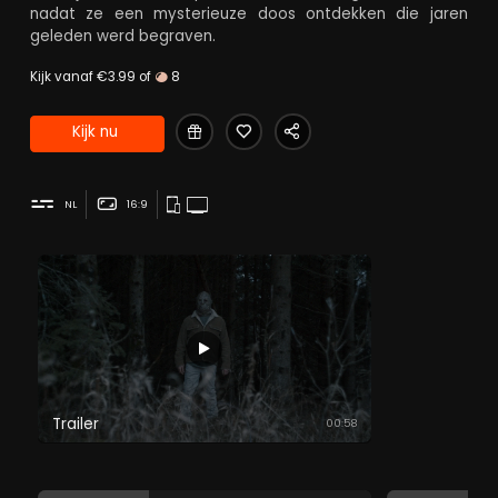
nadat ze een mysterieuze doos ontdekken die jaren
geleden werd begraven.
Kijk vanaf €3.99 of
8
Kijk nu
NL
16:9
Trailer
00:58